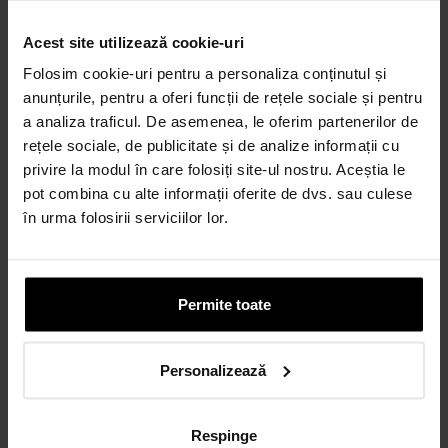
Acest site utilizează cookie-uri
Credit 100% Online prin UniCredit
Folosim cookie-uri pentru a personaliza conținutul și
Consumer Financing IF.N. S.A.
anunțurile, pentru a oferi funcții de rețele sociale și pentru
CALCULEAZĂ RATA
a analiza traficul. De asemenea, le oferim partenerilor de
rețele sociale, de publicitate și de analize informații cu
privire la modul în care folosiți site-ul nostru. Aceștia le
pot combina cu alte informații oferite de dvs. sau culese
Credit 100% Online prin TBI
în urma folosirii serviciilor lor.
CALCULEAZĂ RATA
Permite toate
CARD AVANTAJ
Până la 24 de rate fără dobândă.
Obține un card
Personalizează
Discută cu un consultant
Respinge