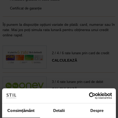
Certificat de garanție
Îți punem la dispoziție opțiuni variate de plată: card, numerar sau în
rate. Mai jos poți simula rata lunară pentru obținerea unui credit
online rapid.
2 / 4 / 6 rate lunare prin card de credit
CALCULEAZĂ
3 / 4 rate lunare prin card de debit
CALCULEAZĂ
6-60 rate lunare prin credit 100% online
Consimțământ
Detalii
Despre
CALCULEAZĂ RATA