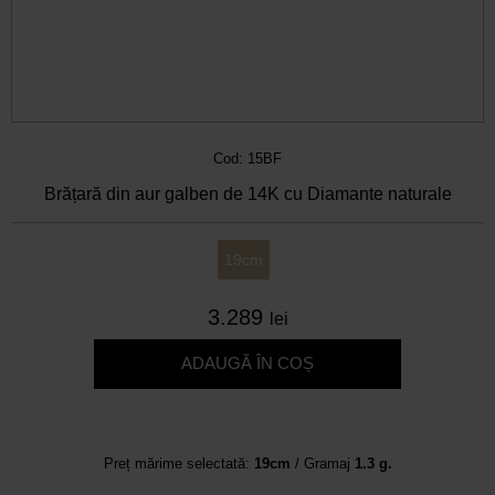
Cod: 15BF
Brățară din aur galben de 14K cu Diamante naturale
19cm
3.289
lei
ADAUGĂ ÎN COȘ
Preț mărime selectată:
19cm
/ Gramaj
1.3 g.