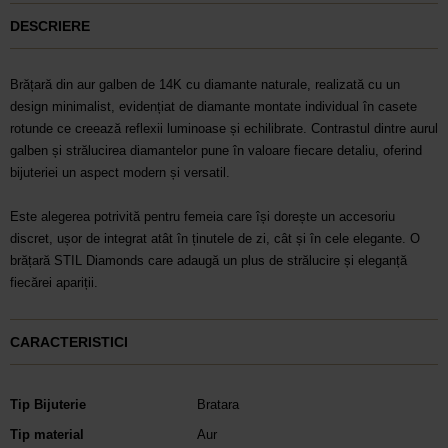
DESCRIERE
Brățară din aur galben de 14K cu diamante naturale, realizată cu un
design minimalist, evidențiat de diamante montate individual în casete
rotunde ce creează reflexii luminoase și echilibrate. Contrastul dintre aurul
galben și strălucirea diamantelor pune în valoare fiecare detaliu, oferind
bijuteriei un aspect modern și versatil.
Este alegerea potrivită pentru femeia care își dorește un accesoriu
discret, ușor de integrat atât în ținutele de zi, cât și în cele elegante. O
brățară STIL Diamonds care adaugă un plus de strălucire și eleganță
fiecărei apariții.
CARACTERISTICI
Tip Bijuterie
Bratara
Tip material
Aur