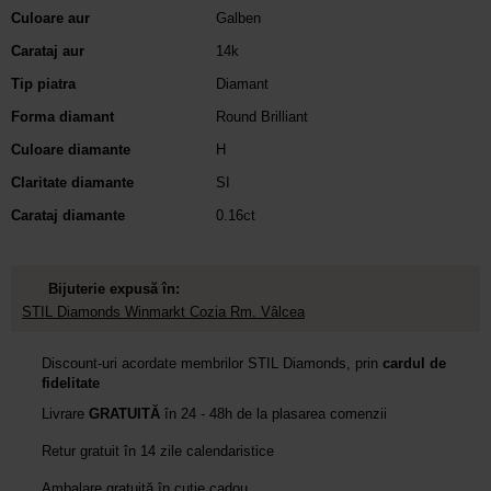
Culoare aur
Galben
Carataj aur
14k
Tip piatra
Diamant
Forma diamant
Round Brilliant
Culoare diamante
H
Claritate diamante
SI
Carataj diamante
0.16ct
Bijuterie expusă în:
STIL Diamonds Winmarkt Cozia Rm. Vâlcea
Discount-uri acordate membrilor STIL Diamonds, prin
cardul de
fidelitate
Livrare
GRATUITĂ
în 24 - 48h de la plasarea comenzii
Retur gratuit în 14 zile calendaristice
Ambalare gratuită în cutie cadou