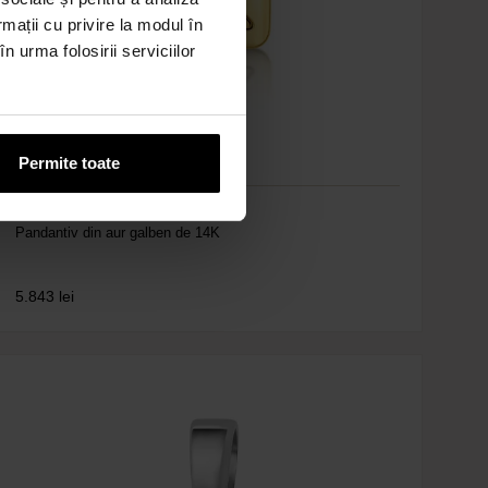
rmații cu privire la modul în
n urma folosirii serviciilor
3cm
Permite toate
Cod: D34A
Pandantiv din aur galben de 14K
5.843
lei