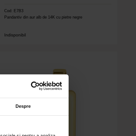
Cod: E7B3
Pandantiv din aur alb de 14K cu pietre negre
Indisponibil
Despre
 sociale și pentru a analiza