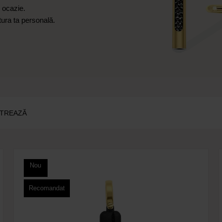
e ocazie.
tura ta personală.
LTREAZĂ
Nou
Recomandat