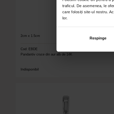
traficul. De asemenea, le ofer
care folosiți site-ul nostru. A
lor.
2cm x 1.5cm
Respinge
Cod: EBDE
Pandantiv cruce din aur alb de 14K
Indisponibil