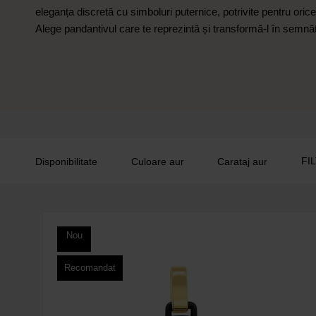
eleganța discretă cu simboluri puternice, potrivite pentru oric
Alege pandantivul care te reprezintă și transformă-l în semnă
FI
Disponibilitate
Culoare aur
Carataj aur
Nou
Recomandat