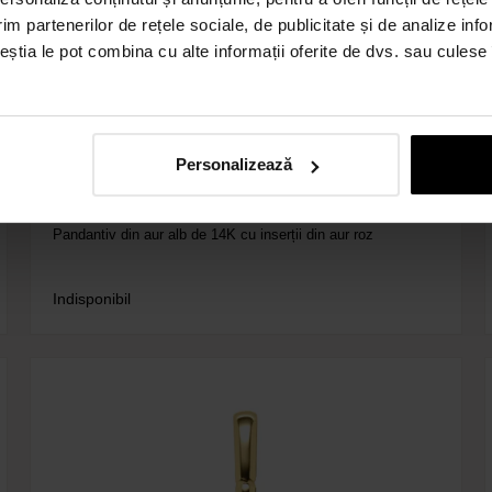
im partenerilor de rețele sociale, de publicitate și de analize info
ceștia le pot combina cu alte informații oferite de dvs. sau culese î
2cm
Personalizează
Cod: 3ACC
Pandantiv din aur alb de 14K cu inserții din aur roz
Indisponibil