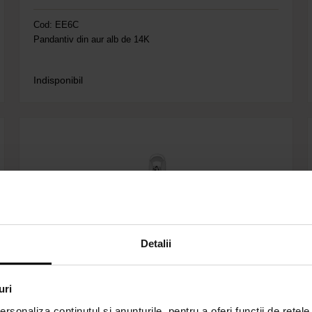
Cod: EE6C
Pandantiv din aur alb de 14K
Indisponibil
Detalii
uri
rsonaliza conținutul și anunțurile, pentru a oferi funcții de rețele