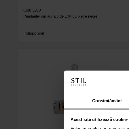
Cod: 320D
Pandantiv din aur alb de 14K cu pietre negre
Indisponibil
Consimțământ
Acest site utilizează cookie-
Folosim cookie-uri pentru a pe