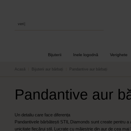
verighete
|
Bijuterii
Inele logodnă
Verighete
Acasă
Bijuterii aur bărbați
Pandantive aur bărbați
Pandantive aur bă
Un detaliu care face diferența
Pandantivele bărbătești STIL Diamonds sunt create pentru a 
unicitate fiecărui stil. Lucrate cu măiestrie din aur de cea mai 