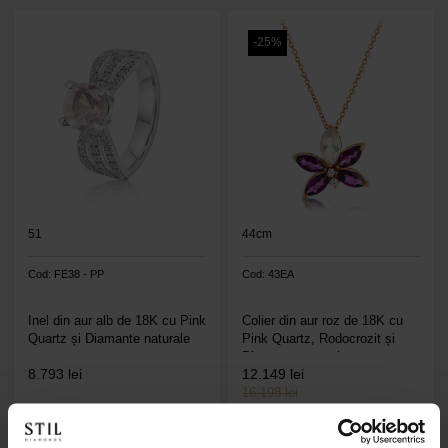
-25%
51
44cm
Cod: FE38 - PP
Cod: 43EA
Inel din aur alb de 18K cu Pink
Colier din aur roz de 18K cu
Quartz și Diamante naturale
Pink Quartz, Rodocrozit și
Diamante naturale
8.793
lei
12.149
lei
16.198 lei