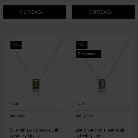
FILTREAZĂ
SORTEAZĂ
Nou
Nou
Recomandat
44cm
44cm
Cod: SV09
Cod: QXZH
Colier din aur galben de 14K
Lant din aur roz si pandantiv
cu Smoky Quartz
cu Pink Quartz