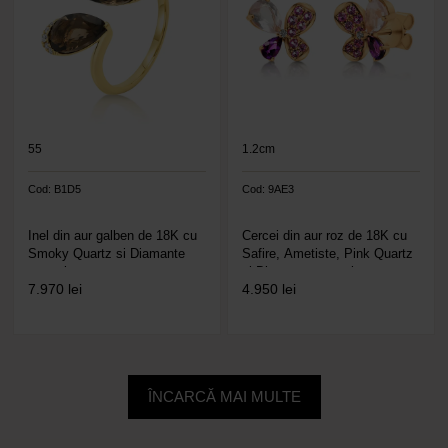
55
1.2cm
Cod: B1D5
Cod: 9AE3
Inel din aur galben de 18K cu
Cercei din aur roz de 18K cu
Smoky Quartz si Diamante
Safire, Ametiste, Pink Quartz
naturale
și Diamante naturale
7.970
lei
4.950
lei
ÎNCARCĂ MAI MULTE