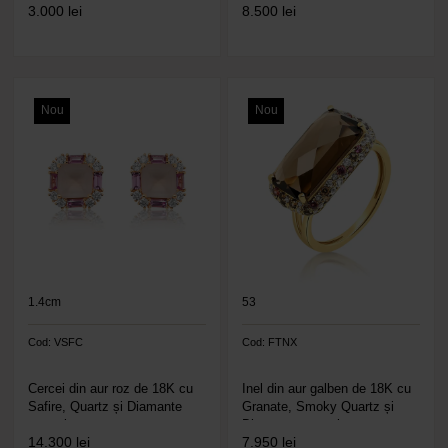
3.000
lei
8.500
lei
Nou
Nou
1.4cm
53
Cod: VSFC
Cod: FTNX
Cercei din aur roz de 18K cu
Inel din aur galben de 18K cu
Safire, Quartz și Diamante
Granate, Smoky Quartz și
naturale
Diamante naturale
14.300
lei
7.950
lei