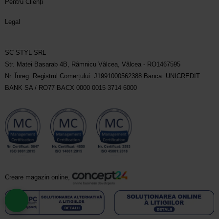
Pentru Clienți
Legal
SC STYL SRL
Str. Matei Basarab 4B, Râmnicu Vâlcea, Vâlcea - RO1467595
Nr. Înreg. Registrul Comerțului: J1991000562388 Banca: UNICREDIT
BANK SA / RO77 BACX 0000 0015 3714 6000
Creare magazin online,