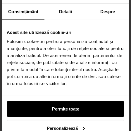
Consimțământ
Detalii
Despre
Acest site utilizează cookie-uri
Folosim cookie-uri pentru a personaliza conținutul și
anunțurile, pentru a oferi funcții de rețele sociale și pentru
a analiza traficul. De asemenea, le oferim partenerilor de
rețele sociale, de publicitate și de analize informații cu
43cm
45cm
privire la modul în care folosiți site-ul nostru. Aceștia le
Cod: 0D09
Cod: 3627
pot combina cu alte informații oferite de dvs. sau culese
în urma folosirii serviciilor lor.
Lanţ din aur roz de 18K şi
Lanț din aur de 18K și
pandantiv cu Diamante
pandantiv cu Tsavorit, Quartz,
naturale și Quartz
Safir fancy și Diamante
3.163
lei
8.223
lei
naturale
Permite toate
Personalizează