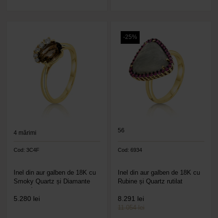
-25%
56
4
mărimi
Cod: 3C4F
Cod: 6934
Inel din aur galben de 18K cu
Inel din aur galben de 18K cu
Smoky Quartz și Diamante
Rubine și Quartz rutilat
naturale
5.280
lei
8.291
lei
11.054 lei