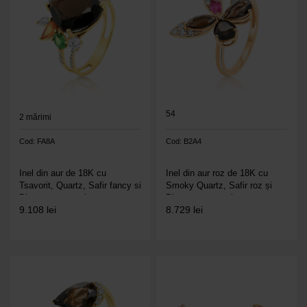
54
2
mărimi
Cod: FA8A
Cod: B2A4
Inel din aur de 18K cu
Inel din aur roz de 18K cu
Tsavorit, Quartz, Safir fancy si
Smoky Quartz, Safir roz și
Diamante naturale
Diamante naturale
9.108
lei
8.729
lei