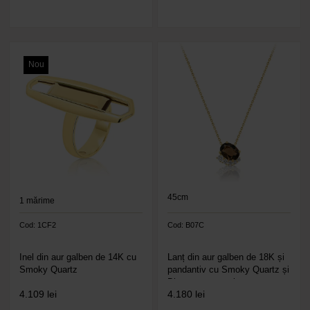
Nou
45cm
1
mărime
Cod: 1CF2
Cod: B07C
Inel din aur galben de 14K cu
Lanț din aur galben de 18K și
Smoky Quartz
pandantiv cu Smoky Quartz și
Diamante naturale
4.109
lei
4.180
lei