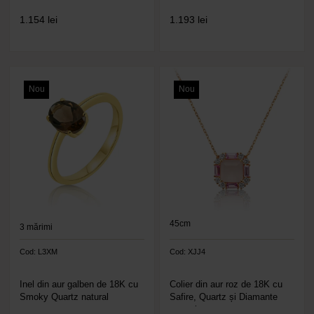
1.154
lei
1.193
lei
Nou
Nou
45cm
3
mărimi
Cod: L3XM
Cod: XJJ4
Inel din aur galben de 18K cu
Colier din aur roz de 18K cu
Smoky Quartz natural
Safire, Quartz și Diamante
naturale