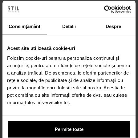
21cm
Cod: 0152
Cod: 7E1B
Consimțământ
Detalii
Despre
Brățară din aur alb de 14K
Brățară din aur alb de 14K și
Rodiu negru
Acest site utilizează cookie-uri
Indisponibil
Indisponibil
Folosim cookie-uri pentru a personaliza conținutul și
anunțurile, pentru a oferi funcții de rețele sociale și pentru
a analiza traficul. De asemenea, le oferim partenerilor de
rețele sociale, de publicitate și de analize informații cu
privire la modul în care folosiți site-ul nostru. Aceștia le
pot combina cu alte informații oferite de dvs. sau culese
în urma folosirii serviciilor lor.
Permite toate