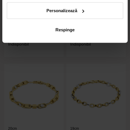
21cm
21.5cm
Personalizează
Cod: F50B
Cod: 721A
Brățară din aur alb de 14K
Brățară fixă din aur alb de 14K
Respinge
Indisponibil
Indisponibil
20cm
19cm