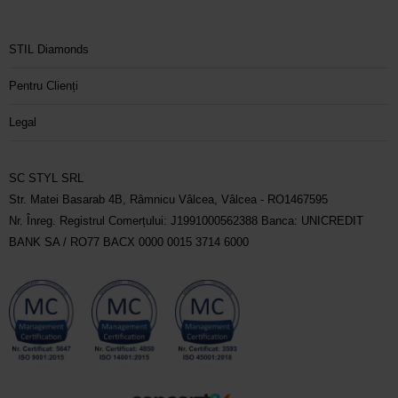
STIL Diamonds
Pentru Clienți
Legal
SC STYL SRL
Str. Matei Basarab 4B, Râmnicu Vâlcea, Vâlcea - RO1467595
Nr. Înreg. Registrul Comerțului: J1991000562388 Banca: UNICREDIT
BANK SA / RO77 BACX 0000 0015 3714 6000