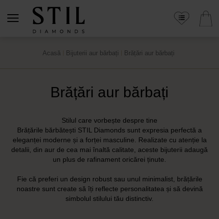
Acasă
Bijuterii aur bărbați
Brățări aur bărbați
Brățări aur bărbați
Stilul care vorbește despre tine
Brățările bărbătești STIL Diamonds sunt expresia perfectă a
eleganței moderne și a forței masculine. Realizate cu atenție la
detalii, din aur de cea mai înaltă calitate, aceste bijuterii adaugă
un plus de rafinament oricărei ținute.
Fie că preferi un design robust sau unul minimalist, brățările
noastre sunt create să îți reflecte personalitatea și să devină
simbolul stilului tău distinctiv.