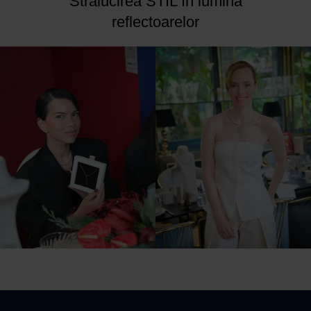
Strălucirea STIL în lumina
reflectoarelor