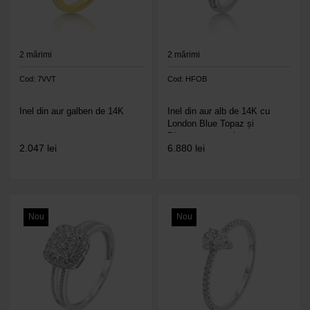
2
mărimi
2
mărimi
Cod: 7VVT
Cod: HFOB
Inel din aur galben de 14K
Inel din aur alb de 14K cu
London Blue Topaz și
Diamante naturale
2.047
lei
6.880
lei
Nou
Nou