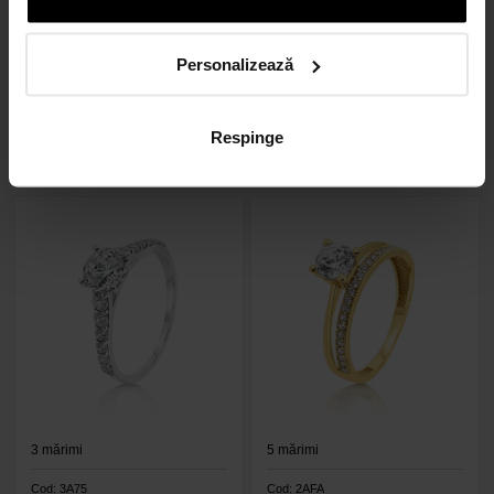
Cod: 6E3C
Cod: 6A4E
Personalizează
Inel de logodnă din aur galben
Inel de logodnă din aur alb de
de 14K
14K
1.303
lei
1.336
lei
Respinge
3
mărimi
5
mărimi
Cod: 3A75
Cod: 2AFA