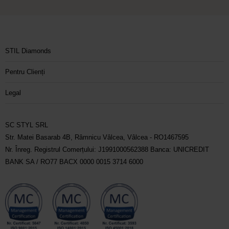
STIL Diamonds
Pentru Clienți
Legal
SC STYL SRL
Str. Matei Basarab 4B, Râmnicu Vâlcea, Vâlcea - RO1467595
Nr. Înreg. Registrul Comerțului: J1991000562388 Banca: UNICREDIT
BANK SA / RO77 BACX 0000 0015 3714 6000