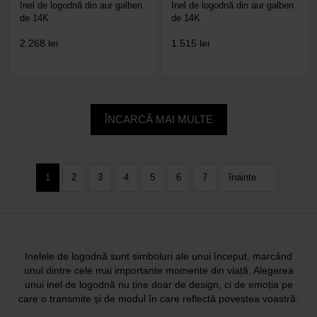
Inel de logodnă din aur galben
Inel de logodnă din aur galben
de 14K
de 14K
2.268
lei
1.515
lei
ÎNCARCĂ MAI MULTE
1
2
3
4
5
6
7
înainte
Inelele de logodnă sunt simboluri ale unui început, marcând
unul dintre cele mai importante momente din viață. Alegerea
unui inel de logodnă nu ține doar de design, ci de emoția pe
care o transmite și de modul în care reflectă povestea voastră.