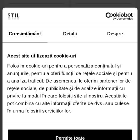
Cod: E92C - PP
Cod: DF12
Inel din aur alb de 14K
Inel de logodnă din aur alb de
14K
Consimțământ
Detalii
Despre
1.871
lei
2.876
lei
Acest site utilizează cookie-uri
Folosim cookie-uri pentru a personaliza conținutul și
anunțurile, pentru a oferi funcții de rețele sociale și pentru
a analiza traficul. De asemenea, le oferim partenerilor de
rețele sociale, de publicitate și de analize informații cu
privire la modul în care folosiți site-ul nostru. Aceștia le
pot combina cu alte informații oferite de dvs. sau culese
în urma folosirii serviciilor lor.
1
mărime
3
mărimi
Permite toate