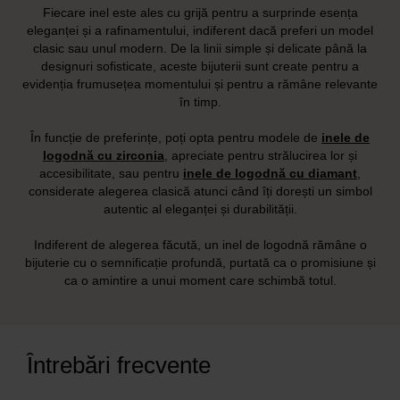
Fiecare inel este ales cu grijă pentru a surprinde esența
eleganței și a rafinamentului, indiferent dacă preferi un model
clasic sau unul modern. De la linii simple și delicate până la
designuri sofisticate, aceste bijuterii sunt create pentru a
evidenția frumusețea momentului și pentru a rămâne relevante
în timp.
În funcție de preferințe, poți opta pentru modele de
inele de
logodnă cu zirconia
, apreciate pentru strălucirea lor și
accesibilitate, sau pentru
inele de logodnă cu diamant
,
considerate alegerea clasică atunci când îți dorești un simbol
autentic al eleganței și durabilității.
Indiferent de alegerea făcută, un inel de logodnă rămâne o
bijuterie cu o semnificație profundă, purtată ca o promisiune și
ca o amintire a unui moment care schimbă totul.
Întrebări frecvente