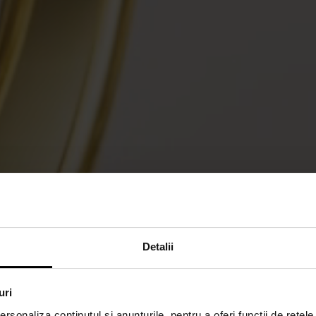
Detalii
uri
rsonaliza conținutul și anunțurile, pentru a oferi funcții de rețele