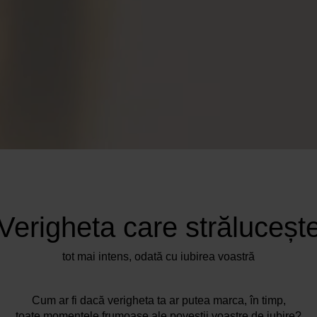
Verigheta care străluceșt
tot mai intens, odată cu iubirea voastră
Cum ar fi dacă verigheta ta ar putea marca, în timp,
toate momentele frumoase ale poveștii voastre de iubire?