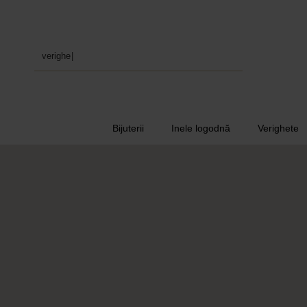
verighete
|
Bijuterii
Inele logodnă
Verighete