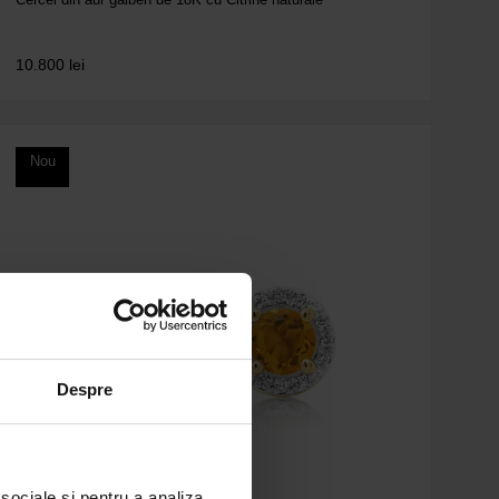
10.800
lei
Nou
Despre
 sociale și pentru a analiza