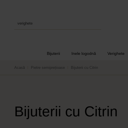
verighete
Bijuterii
Inele logodnă
Verighete
Acasă
Pietre semiprețioase
Bijuterii cu Citrin
Bijuterii cu Citrin