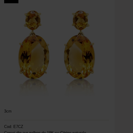
3cm
Cod: E7CZ
Cercei din aur galben de 18K cu Citrine naturale