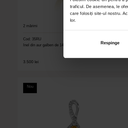
traficul. De asemenea, le ofer
care folosiți site-ul nostru. A
lor.
2
mărimi
Cod: 35RU
Respinge
Inel din aur galben de 14K cu Citrine și Diamante naturale
3.500
lei
Nou