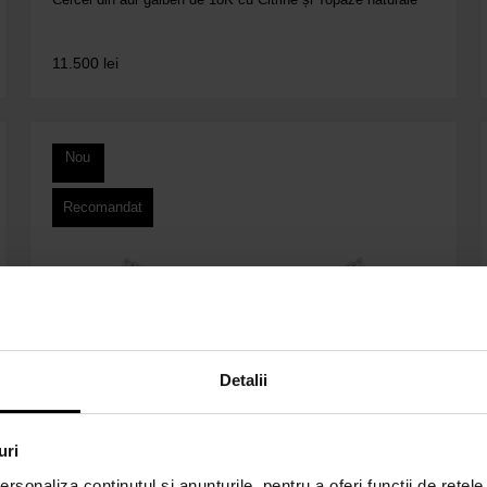
11.500
lei
Nou
Recomandat
Detalii
uri
rsonaliza conținutul și anunțurile, pentru a oferi funcții de rețele