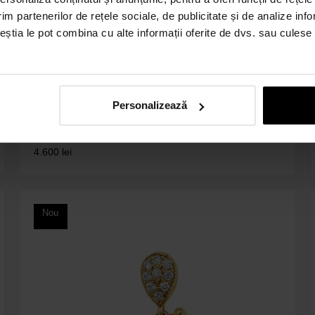
im partenerilor de rețele sociale, de publicitate și de analize info
ceștia le pot combina cu alte informații oferite de dvs. sau culese î
1.5cm
Cod: 0S0I
Personalizează
Cercei din aur de 14K cu Citrine si Diamante naturale
4.600
lei
Nou