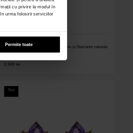
rmații cu privire la modul în
n urma folosirii serviciilor
0.6cm
Cod: 0OK9
Permite toate
Cercei din aur galben de 14K cu Citrine și Diamante naturale
2.500
lei
Nou