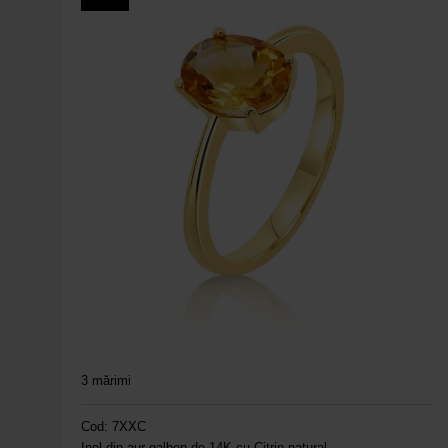
3
mărimi
Cod: 7XXC
Inel din aur galben de 14K cu Citrin natural