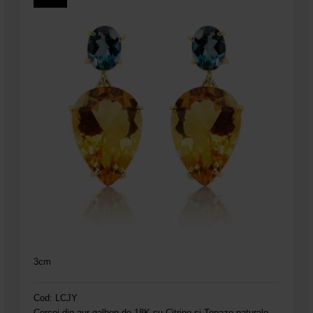
3cm
Cod: LCJY
Cercei din aur galben de 18K cu Citrine și Topaze naturale