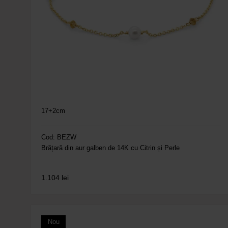
17+2cm
Cod: BEZW
Brățară din aur galben de 14K cu Citrin și Perle
1.104
lei
Nou