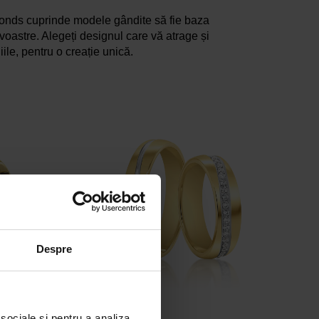
onds cuprinde modele gândite să fie baza
voastre. Alegeți designul care vă atrage și
iile, pentru o creație unică.
Despre
 sociale și pentru a analiza