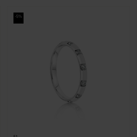
-5%
51