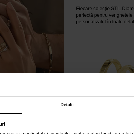
Fiecare colecție STIL Diam
perfectă pentru verighetele 
personalizați-l în toate detal
Detalii
uri
rsonaliza conținutul și anunțurile, pentru a oferi funcții de rețele