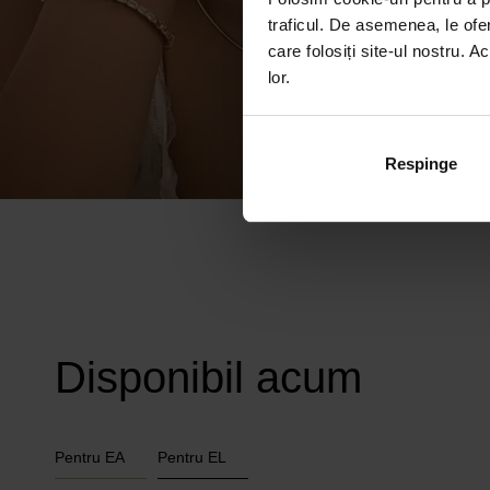
traficul. De asemenea, le ofer
care folosiți site-ul nostru. A
lor.
Respinge
Disponibil acum
Pentru EA
Pentru EL