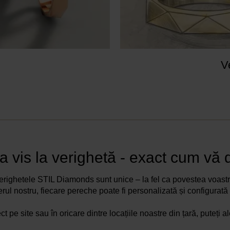
V
a vis la verighetă - exact cum vă d
erighetele STIL Diamonds sunt unice – la fel ca povestea voastr
ierul nostru, fiecare pereche poate fi personalizată și configurată
ct pe site sau în oricare dintre locațiile noastre din țară, puteți a