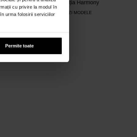
cy
Colecția Harmony
rmații cu privire la modul în
VEZI MODELE
n urma folosirii serviciilor
Permite toate