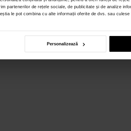
Colecția Fan
im partenerilor de rețele sociale, de publicitate și de analize info
VEZI MODELE
ceștia le pot combina cu alte informații oferite de dvs. sau culese î
Personalizează