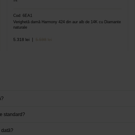
Cod: 6EA1
Verighetă damă Harmony 424 din aur alb de 14K cu Diamante
naturale
|
5.318
lei
5.598
lei
ă?
le standard?
u dată?