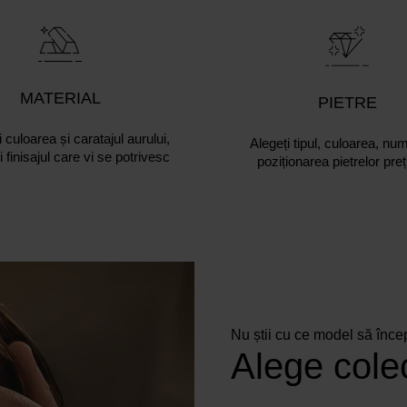
MATERIAL
PIETRE
 culoarea și caratajul aurului,
Alegeți tipul, culoarea, num
și finisajul care vi se potrivesc
poziționarea pietrelor pre
Nu știi cu ce model să înce
Alege colec