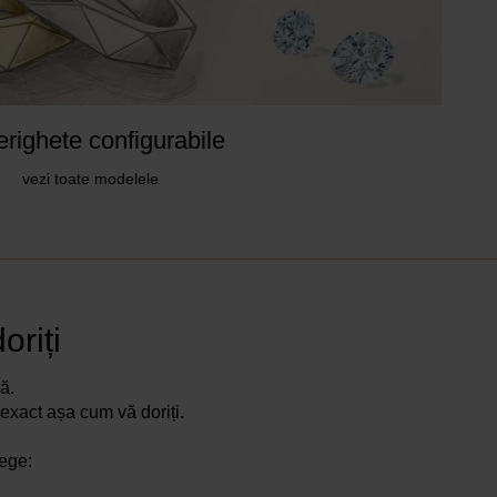
erighete configurabile
vezi toate modelele
oriți
ă.
 exact așa cum vă doriți.
lege: