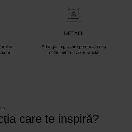
DETALII
ărul și
Adăugați o gravură personală sau
țioase
optați pentru livrare rapidă
pi?
ția care te inspiră?