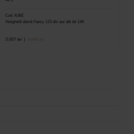
Cod: A36E
Verighetă damă Fancy 123 din aur alb de 14K
|
3.007
lei
3.165
lei