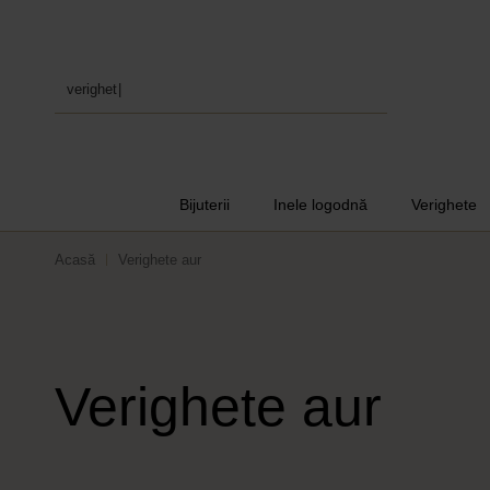
verighete
Bijuterii
Inele logodnă
Verighete
Acasă
Verighete aur
Verighete aur