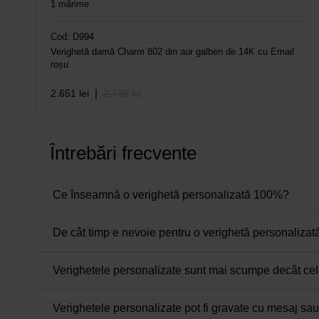
1
mărime
Cod: D994
Verighetă damă Charm 802 din aur galben de 14K cu Email
roșu
|
2.651
lei
2.790
lei
Întrebări frecvente
Ce înseamnă o verighetă personalizată 100%?
De cât timp e nevoie pentru o verighetă personalizat
Verighetele personalizate sunt mai scumpe decât ce
Verighetele personalizate pot fi gravate cu mesaj sa