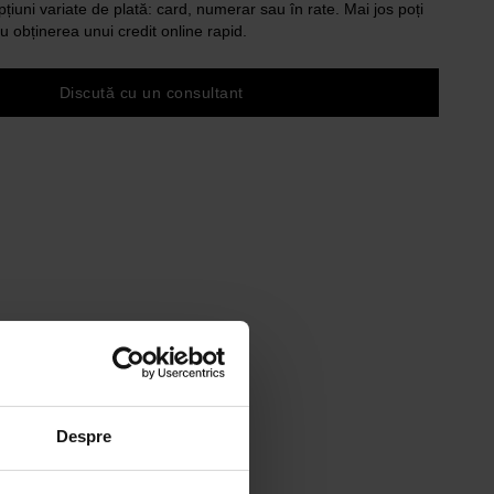
pțiuni variate de plată: card, numerar sau în rate. Mai jos poți
u obținerea unui credit online rapid.
Discută cu un consultant
Despre