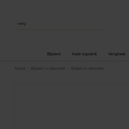
verighete
|
Bijuterii
Inele logodnă
Verighete
Acasă
Bijuterii cu diamante
Brățări cu diamante