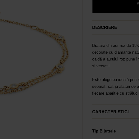
DESCRIERE
Brățară din aur roz de 18K
decorate cu diamante natur
caldă a aurului roz pune î
și versatil.
Este alegerea ideală pentr
separat, cât și alături de
fiecare apariție cu străluci
CARACTERISTICI
Tip Bijuterie