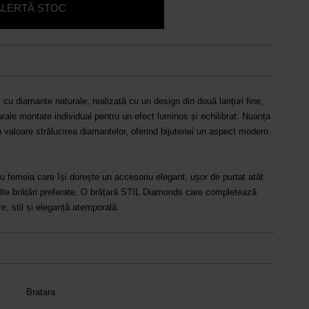
ALERTĂ STOC
 cu diamante naturale, realizată cu un design din două lanțuri fine,
ale montate individual pentru un efect luminos și echilibrat. Nuanța
n valoare strălucirea diamantelor, oferind bijuteriei un aspect modern
u femeia care își dorește un accesoriu elegant, ușor de purtat atât
 alte brățări preferate. O brățară STIL Diamonds care completează
re, stil și eleganță atemporală.
Bratara