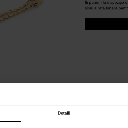
Îți punem la dispoziție o
simula rata lunară pentr
Detalii