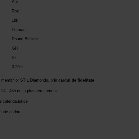
Aur
Roz
18k
Diamant
Round Brilliant
GH
SI
0.20ct
e membrilor STIL Diamonds, prin
cardul de fidelitate
 24 - 48h de la plasarea comenzii
le calendaristice
 cutie cadou