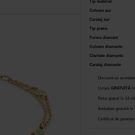
Tip material
Culoare aur
Carataj aur
Tip piatra
Forma diamant
Culoare diamante
Claritate diamante
Carataj diamante
Discount-uri acordat
Livrare
GRATUITĂ
în
Retur gratuit în 14 zi
Ambalare gratuită în
Certificat de garanție