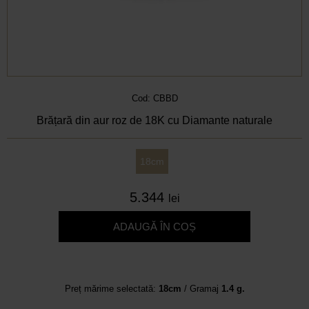
Cod: CBBD
Brățară din aur roz de 18K cu Diamante naturale
18cm
5.344
lei
ADAUGĂ ÎN COȘ
Preț mărime selectată:
18cm
/ Gramaj
1.4 g.