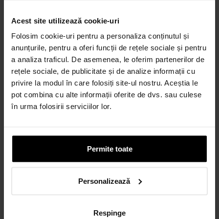
Acest site utilizează cookie-uri
Credit 100% Online prin UniCredit
Folosim cookie-uri pentru a personaliza conținutul și
Consumer Financing IF.N. S.A.
anunțurile, pentru a oferi funcții de rețele sociale și pentru
CALCULEAZĂ RATA
a analiza traficul. De asemenea, le oferim partenerilor de
rețele sociale, de publicitate și de analize informații cu
privire la modul în care folosiți site-ul nostru. Aceștia le
pot combina cu alte informații oferite de dvs. sau culese
Credit 100% Online prin TBI
în urma folosirii serviciilor lor.
CALCULEAZĂ RATA
Permite toate
CARD AVANTAJ
Până la 24 de rate fără dobândă.
Obține un card
Personalizează
Discută cu un consultant
Respinge