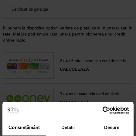
Certificat de garanție
Îți punem la dispoziție opțiuni variate de plată: card, numerar sau în
rate. Mai jos poți simula rata lunară pentru obținerea unui credit
online rapid.
2 / 4 / 6 rate lunare prin card de credit
CALCULEAZĂ
3 / 4 rate lunare prin card de debit
CALCULEAZĂ
6-60 rate lunare prin credit 100% online
Consimțământ
Detalii
Despre
CALCULEAZĂ RATA