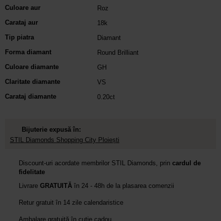
Culoare aur
Roz
Carataj aur
18k
Tip piatra
Diamant
Forma diamant
Round Brilliant
Culoare diamante
GH
Claritate diamante
VS
Carataj diamante
0.20ct
Bijuterie expusă în:
STIL Diamonds Shopping City Ploiești
Discount-uri acordate membrilor STIL Diamonds, prin
cardul de
fidelitate
Livrare
GRATUITĂ
în 24 - 48h de la plasarea comenzii
Retur gratuit în 14 zile calendaristice
Ambalare gratuită în cutie cadou