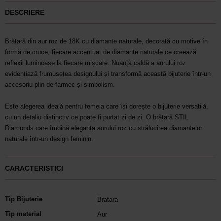
DESCRIERE
Brățară din aur roz de 18K cu diamante naturale, decorată cu motive în
formă de cruce, fiecare accentuat de diamante naturale ce creează
reflexii luminoase la fiecare mișcare. Nuanța caldă a aurului roz
evidențiază frumusețea designului și transformă această bijuterie într-un
accesoriu plin de farmec și simbolism.
Este alegerea ideală pentru femeia care își dorește o bijuterie versatilă,
cu un detaliu distinctiv ce poate fi purtat zi de zi. O brățară STIL
Diamonds care îmbină eleganța aurului roz cu strălucirea diamantelor
naturale într-un design feminin.
CARACTERISTICI
Tip Bijuterie
Bratara
Tip material
Aur