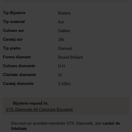
Tip Bijuterie
Bratara
Tip material
Aur
Culoare aur
Galben
Carataj aur
18k
Tip piatra
Diamant
Forma diamant
Round Brilliant
Culoare diamante
G-H
Claritate diamante
SI
Carataj diamante
2.526ct
Bijuterie expusă în:
STIL Diamonds Afi Cotroceni București
Discount-uri acordate membrilor STIL Diamonds, prin
cardul de
fidelitate