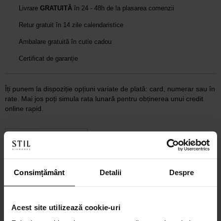
Livrare
GRATUITĂ
în 24 - 48h de la plasarea comenzii
Retur gratuit în 14 zile calendaristice
Ambalare gratuită în cutie cadou
Certificat de garanție
Îți punem la dispoziție opțiuni variate de plată: card, numerar sau în
rate. Mai jos poți simula rata lunară pentru obținerea unui credit
online rapid.
2 / 4 / 6 rate lunare prin card de credit
CALCULEAZĂ
Consimțământ
Detalii
Despre
6-60 rate lunare prin credit 100% online
Acest site utilizează cookie-uri
CALCULEAZĂ RATA