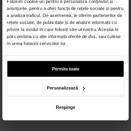
Folosim cookie-uri pentru a personaliza conținutul și
anunțurile, pentru a oferi funcții de rețele sociale și pentru
a analiza traficul. De asemenea, le oferim partenerilor de
Credit 100% Online prin UniCredit
Consumer Financing IF.N. S.A.
rețele sociale, de publicitate și de analize informații cu
CALCULEAZĂ RATA
privire la modul în care folosiți site-ul nostru. Aceștia le
pot combina cu alte informații oferite de dvs. sau culese
în urma folosirii serviciilor lor.
CARD AVANTAJ
Până la 24 de rate fără dobândă.
Obține un card
Permite toate
Discută cu un consultant
Personalizează
Respinge