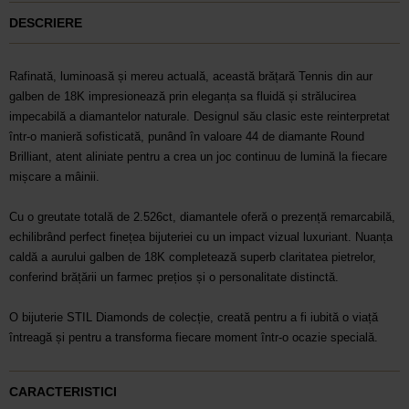
DESCRIERE
Rafinată, luminoasă și mereu actuală, această brățară Tennis din aur
galben de 18K impresionează prin eleganța sa fluidă și strălucirea
impecabilă a diamantelor naturale. Designul său clasic este reinterpretat
într-o manieră sofisticată, punând în valoare 44 de diamante Round
Brilliant, atent aliniate pentru a crea un joc continuu de lumină la fiecare
mișcare a mâinii.
Cu o greutate totală de 2.526ct, diamantele oferă o prezență remarcabilă,
echilibrând perfect finețea bijuteriei cu un impact vizual luxuriant. Nuanța
caldă a aurului galben de 18K completează superb claritatea pietrelor,
conferind brățării un farmec prețios și o personalitate distinctă.
O bijuterie STIL Diamonds de colecție, creată pentru a fi iubită o viață
întreagă și pentru a transforma fiecare moment într-o ocazie specială.
CARACTERISTICI