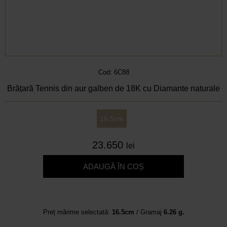
Cod: 6C88
Brățară Tennis din aur galben de 18K cu Diamante naturale
16.5cm
23.650
lei
ADAUGĂ ÎN COȘ
Preț mărime selectată:
16.5cm
/ Gramaj
6.26 g.