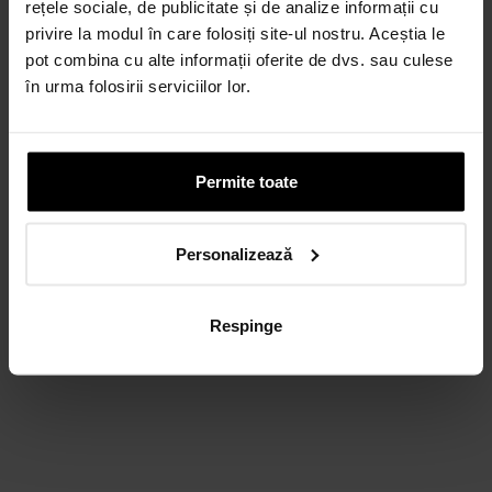
rețele sociale, de publicitate și de analize informații cu
CARD AVANTAJ
privire la modul în care folosiți site-ul nostru. Aceștia le
Până la 24 de rate fără dobândă.
pot combina cu alte informații oferite de dvs. sau culese
Obține un card
în urma folosirii serviciilor lor.
Discută cu un consultant
Permite toate
Personalizează
Respinge