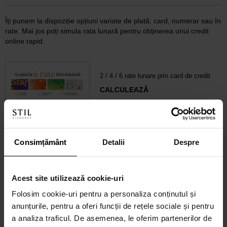
Îți punem la dispoziție opțiuni variate de plată: card, numerar sau în
rate. Mai jos poți simula rata lunară pentru obținerea unui credit
online rapid.
2 / 4 / 6 rate lunare prin card de credit
CALCULEAZĂ
6-60 rate lunare prin credit 100% online
Consimțământ
Detalii
Despre
CALCULEAZĂ RATA
Acest site utilizează cookie-uri
Credit 100% Online prin UniCredit
Consumer Financing IF.N. S.A.
Folosim cookie-uri pentru a personaliza conținutul și
anunțurile, pentru a oferi funcții de rețele sociale și pentru
CALCULEAZĂ RATA
a analiza traficul. De asemenea, le oferim partenerilor de