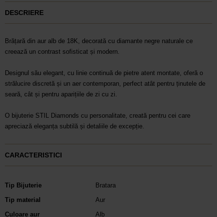
DESCRIERE
Brățară din aur alb de 18K, decorată cu diamante negre naturale ce
creează un contrast sofisticat și modern.
Designul său elegant, cu linie continuă de pietre atent montate, oferă o
strălucire discretă și un aer contemporan, perfect atât pentru ținutele de
seară, cât și pentru aparițiile de zi cu zi.
O bijuterie STIL Diamonds cu personalitate, creată pentru cei care
apreciază eleganța subtilă și detaliile de excepție.
CARACTERISTICI
Tip Bijuterie
Bratara
Tip material
Aur
Culoare aur
Alb