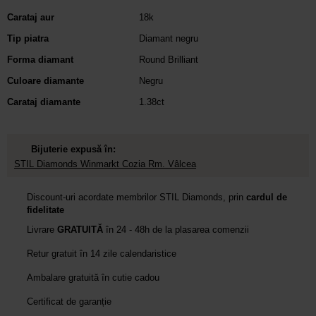
Carataj aur
18k
Tip piatra
Diamant negru
Forma diamant
Round Brilliant
Culoare diamante
Negru
Carataj diamante
1.38ct
Bijuterie expusă în:
STIL Diamonds Winmarkt Cozia Rm. Vâlcea
Discount-uri acordate membrilor STIL Diamonds, prin
cardul de
fidelitate
Livrare
GRATUITĂ
în 24 - 48h de la plasarea comenzii
Retur gratuit în 14 zile calendaristice
Ambalare gratuită în cutie cadou
Certificat de garanție