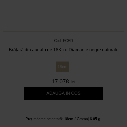
Cod: FCED
Brățară din aur alb de 18K cu Diamante negre naturale
18cm
17.078
lei
ADAUGĂ ÎN COȘ
Preț mărime selectată:
18cm
/ Gramaj
6.05 g.