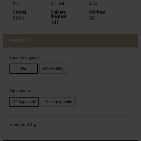
Alb
Brilliant
1.75
Carataj
Culoare
Claritate
diamant
0.02ct.
SI2
G-H
SERVICII
Taxa de urgenta
Nu
DA (+150lei)
Tip gravura
Fără gravură
Gravura gratuita
3.1 gr.
Greutate