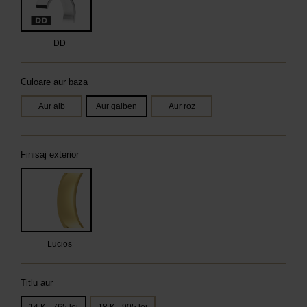
DD
Culoare aur baza
Aur alb
Aur galben
Aur roz
Finisaj exterior
Lucios
Titlu aur