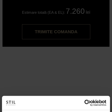
7.260
lei
Estimare totală (EA & EL):
TRIMITE COMANDA