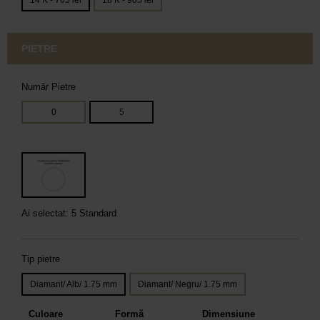
14 K - 765 lei
18 K - 905 lei
PIETRE
Număr Pietre
0
5
Ai selectat: 5 Standard
Tip pietre
Diamant/ Alb/ 1.75 mm
Diamant/ Negru/ 1.75 mm
Culoare
Formă
Dimensiune