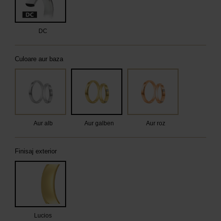
DC
Culoare aur baza
Aur alb
Aur galben
Aur roz
Finisaj exterior
Lucios