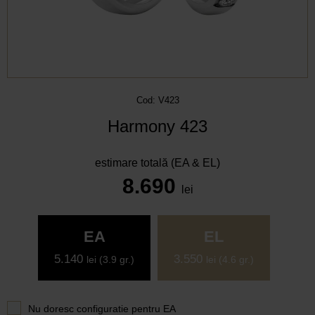
Cod: V423
Harmony 423
estimare totală (EA & EL)
8.690
lei
EA
EL
5.140
3.550
lei
(3.9 gr.)
lei
(4.6 gr.)
Nu doresc configuratie pentru
EA