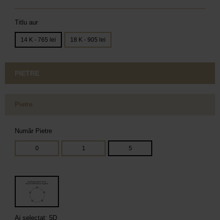
Titlu aur
14 K - 765 lei
18 K - 905 lei
PIETRE
Pietre
Număr Pietre
0
1
5
Ai selectat: 5D