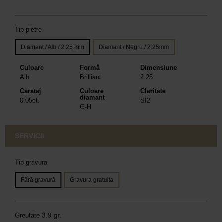
Tip pietre
Diamant / Alb / 2.25 mm
Diamant / Negru / 2.25mm
Culoare
Formă
Dimensiune
Alb
Brilliant
2.25
Carataj
Culoare
Claritate
diamant
0.05ct.
SI2
G-H
SERVICII
Tip gravura
Fără gravură
Gravura gratuita
3.9 gr.
Greutate