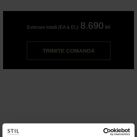
8.690
lei
Estimare totală (EA & EL):
TRIMITE COMANDA