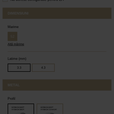
DIMENSIUNI
Marime
52
Altă mărime
Latime (mm)
3.3
4.3
METAL
Profil