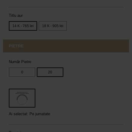
Titlu aur
14 K - 765 lei
18 K - 905 lei
PIETRE
Număr Pietre
0
20
Ai selectat: Pe jumatate