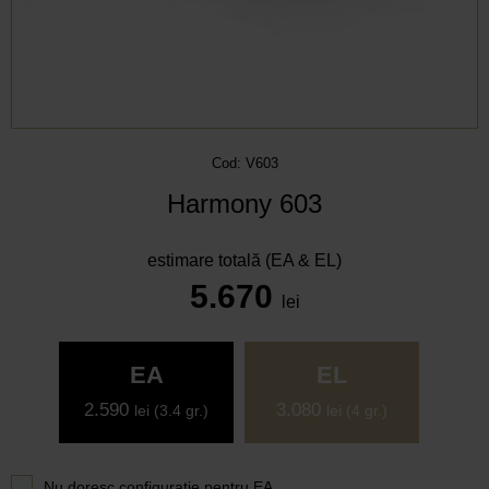
Cod: V603
Harmony 603
estimare totală (EA & EL)
5.670
lei
EA
EL
2.590
3.080
lei
(3.4 gr.)
lei
(4 gr.)
Nu doresc configuratie pentru
EA