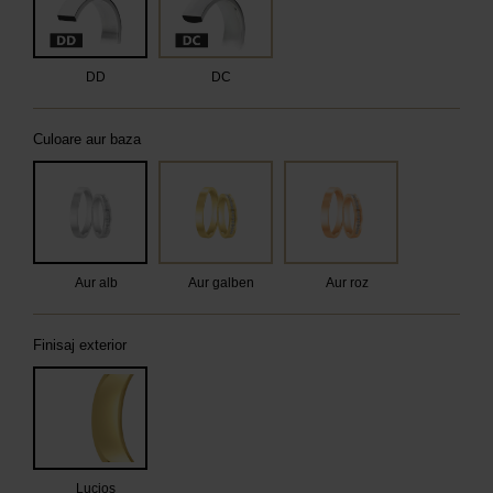
DD
DC
Culoare aur baza
Aur alb
Aur galben
Aur roz
Finisaj exterior
Lucios