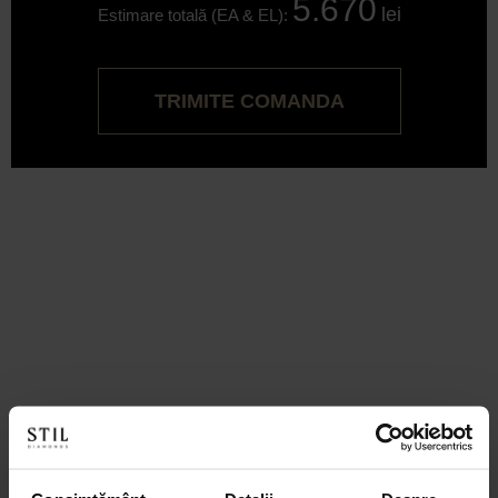
5.670
lei
Estimare totală (EA & EL):
TRIMITE COMANDA