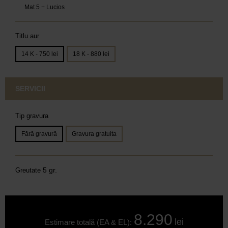
Mat 5 + Lucios
Titlu aur
14 K - 750 lei
18 K - 880 lei
SERVICII
Tip gravura
Fără gravură
Gravura gratuita
5 gr.
Greutate
8.290
lei
Estimare totală (EA & EL):