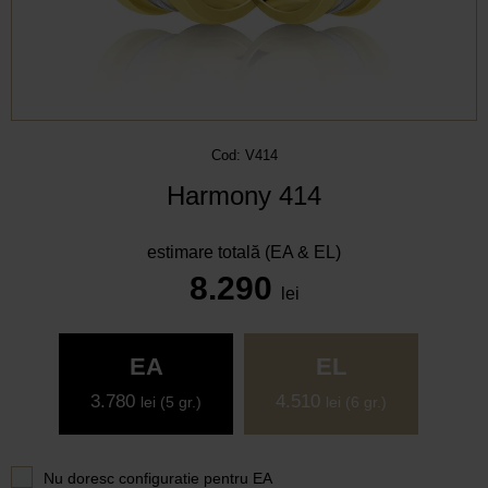
Cod: V414
Harmony 414
estimare totală (EA & EL)
8.290
lei
EA
EL
3.780
4.510
lei
(5 gr.)
lei
(6 gr.)
Nu doresc configuratie pentru
EA