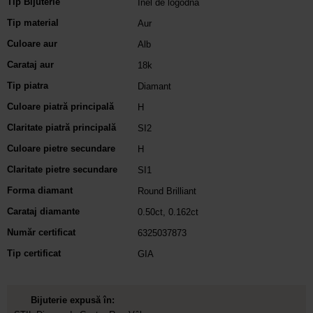
Tip Bijuterie
Inel de logodna
Tip material
Aur
Culoare aur
Alb
Carataj aur
18k
Tip piatra
Diamant
Culoare piatră principală
H
Claritate piatră principală
SI2
Culoare pietre secundare
H
Claritate pietre secundare
SI1
Forma diamant
Round Brilliant
Carataj diamante
0.50ct
,
0.162ct
Număr certificat
6325037873
Tip certificat
GIA
Bijuterie expusă în: