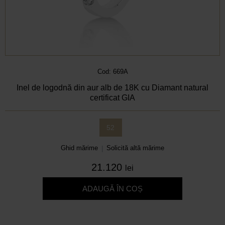
Cod: 669A
Inel de logodnă din aur alb de 18K cu Diamant natural
certificat GIA
52
Ghid mărime
Solicită altă mărime
|
21.120
lei
ADAUGĂ ÎN COȘ