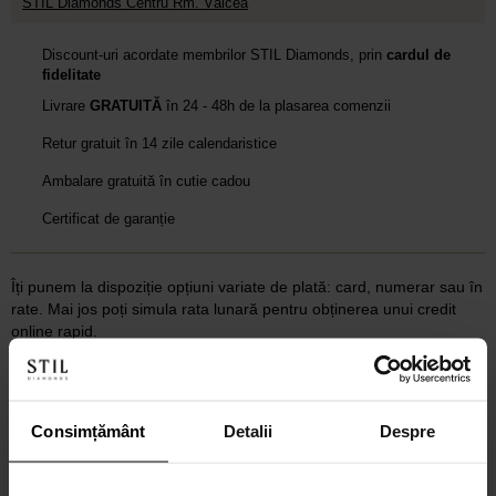
STIL Diamonds Centru Rm. Vâlcea
Discount-uri acordate membrilor STIL Diamonds, prin
cardul de
fidelitate
Livrare
GRATUITĂ
în 24 - 48h de la plasarea comenzii
Retur gratuit în 14 zile calendaristice
Ambalare gratuită în cutie cadou
Certificat de garanție
Îți punem la dispoziție opțiuni variate de plată: card, numerar sau în
rate. Mai jos poți simula rata lunară pentru obținerea unui credit
online rapid.
2 / 4 / 6 rate lunare prin card de credit
Consimțământ
Detalii
Despre
CALCULEAZĂ