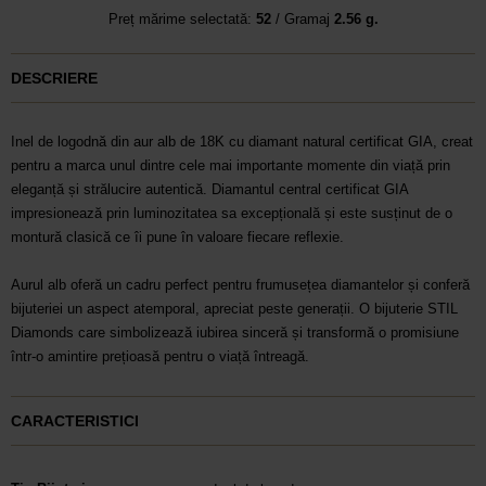
Preț mărime selectată:
52
/ Gramaj
2.56 g.
DESCRIERE
Inel de logodnă din aur alb de 18K cu diamant natural certificat GIA, creat
pentru a marca unul dintre cele mai importante momente din viață prin
eleganță și strălucire autentică. Diamantul central certificat GIA
impresionează prin luminozitatea sa excepțională și este susținut de o
montură clasică ce îi pune în valoare fiecare reflexie.
Aurul alb oferă un cadru perfect pentru frumusețea diamantelor și conferă
bijuteriei un aspect atemporal, apreciat peste generații. O bijuterie STIL
Diamonds care simbolizează iubirea sinceră și transformă o promisiune
într-o amintire prețioasă pentru o viață întreagă.
CARACTERISTICI