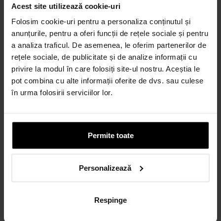
Acest site utilizează cookie-uri
6-60 rate lunare prin credit 100% online
Folosim cookie-uri pentru a personaliza conținutul și
CALCULEAZĂ RATA
anunțurile, pentru a oferi funcții de rețele sociale și pentru
a analiza traficul. De asemenea, le oferim partenerilor de
rețele sociale, de publicitate și de analize informații cu
Credit 100% Online prin UniCredit
privire la modul în care folosiți site-ul nostru. Aceștia le
Consumer Financing IF.N. S.A.
pot combina cu alte informații oferite de dvs. sau culese
CALCULEAZĂ RATA
în urma folosirii serviciilor lor.
CARD AVANTAJ
Până la 24 de rate fără dobândă.
Permite toate
Obține un card
Personalizează
Discută cu un consultant
Respinge