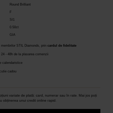
Round Brilliant
F
SI1
0.50ct
GIA
e membrilor STIL Diamonds, prin
cardul de fidelitate
 24 - 48h de la plasarea comenzii
le calendaristice
 cutie cadou
pțiuni variate de plată: card, numerar sau în rate. Mai jos poți
u obținerea unui credit online rapid.