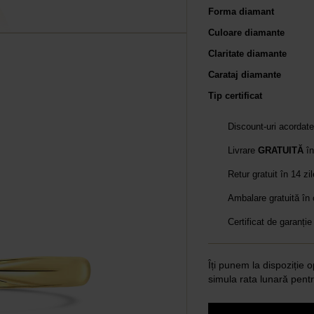
Forma diamant
Culoare diamante
Claritate diamante
Carataj diamante
Tip certificat
Discount-uri acordat
Livrare
GRATUITĂ
în
Retur gratuit în 14 zi
Ambalare gratuită în
Certificat de garanție
Îți punem la dispoziție o
simula rata lunară pentr