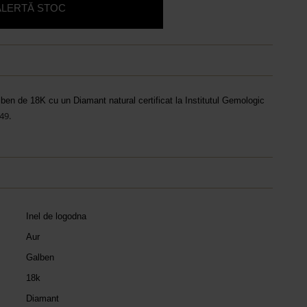
ALERTĂ STOC
lben de 18K cu un Diamant natural certificat la Institutul Gemologic
49.
Inel de logodna
Aur
Galben
18k
Diamant