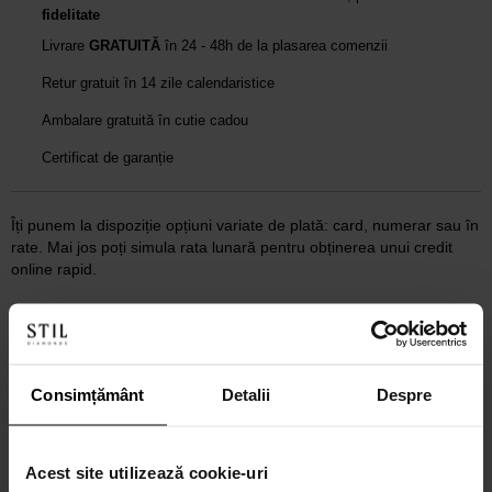
fidelitate
Livrare
GRATUITĂ
în 24 - 48h de la plasarea comenzii
Retur gratuit în 14 zile calendaristice
Ambalare gratuită în cutie cadou
Certificat de garanție
Îți punem la dispoziție opțiuni variate de plată: card, numerar sau în
rate. Mai jos poți simula rata lunară pentru obținerea unui credit
online rapid.
Discută cu un consultant
Consimțământ
Detalii
Despre
Acest site utilizează cookie-uri