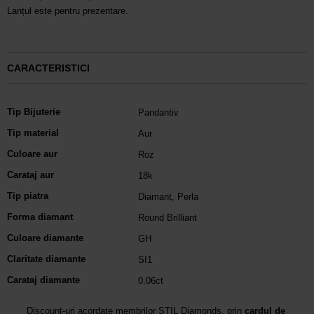
Lanțul este pentru prezentare.
CARACTERISTICI
Tip Bijuterie
Pandantiv
Tip material
Aur
Culoare aur
Roz
Carataj aur
18k
Tip piatra
Diamant
,
Perla
Forma diamant
Round Brilliant
Culoare diamante
GH
Claritate diamante
SI1
Carataj diamante
0.06ct
Discount-uri acordate membrilor STIL Diamonds, prin
cardul de