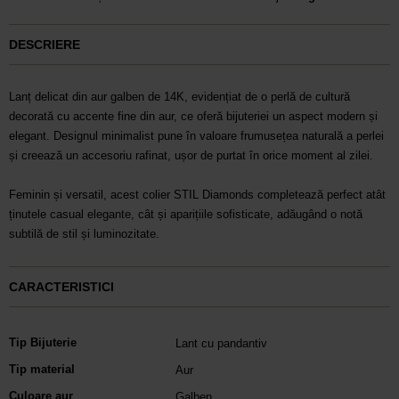
DESCRIERE
Lanț delicat din aur galben de 14K, evidențiat de o perlă de cultură
decorată cu accente fine din aur, ce oferă bijuteriei un aspect modern și
elegant. Designul minimalist pune în valoare frumusețea naturală a perlei
și creează un accesoriu rafinat, ușor de purtat în orice moment al zilei.
Feminin și versatil, acest colier STIL Diamonds completează perfect atât
ținutele casual elegante, cât și aparițiile sofisticate, adăugând o notă
subtilă de stil și luminozitate.
CARACTERISTICI
Tip Bijuterie
Lant cu pandantiv
Tip material
Aur
Culoare aur
Galben