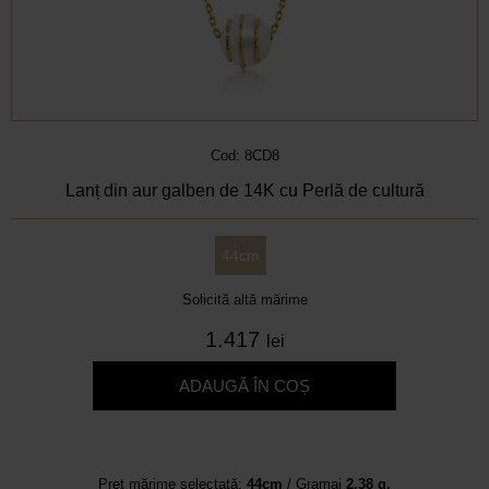
Cod: 8CD8
Lanț din aur galben de 14K cu Perlă de cultură
44cm
Solicită altă mărime
1.417
lei
ADAUGĂ ÎN COȘ
Preț mărime selectată:
44cm
/ Gramaj
2.38 g.