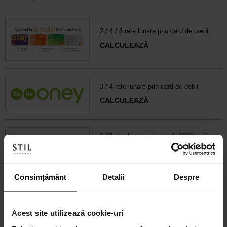
2 / 4 / 6 rate lunare prin card de credit
CALCULEAZĂ
3 / 4 rate lunare prin card de debit
CALCULEAZĂ
6-60 rate lunare prin credit 100% online
CALCULEAZĂ RATA
Consimțământ
Detalii
Despre
Credit 100% Online prin UniCredit
Consumer Financing IF.N. S.A.
CALCULEAZĂ RATA
Acest site utilizează cookie-uri