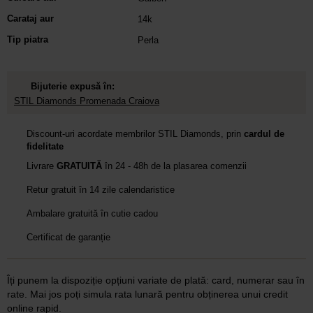
Carataj aur
14k
Tip piatra
Perla
Bijuterie expusă în:
STIL Diamonds Promenada Craiova
Discount-uri acordate membrilor STIL Diamonds, prin
cardul de
fidelitate
Livrare
GRATUITĂ
în 24 - 48h de la plasarea comenzii
Retur gratuit în 14 zile calendaristice
Ambalare gratuită în cutie cadou
Certificat de garanție
Îți punem la dispoziție opțiuni variate de plată: card, numerar sau în
rate. Mai jos poți simula rata lunară pentru obținerea unui credit
online rapid.