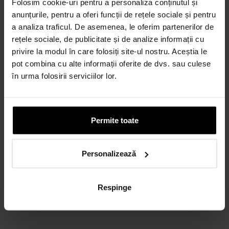
Folosim cookie-uri pentru a personaliza conținutul și
anunțurile, pentru a oferi funcții de rețele sociale și pentru
a analiza traficul. De asemenea, le oferim partenerilor de
Credit 100% Online prin TBI
rețele sociale, de publicitate și de analize informații cu
CALCULEAZĂ RATA
privire la modul în care folosiți site-ul nostru. Aceștia le
pot combina cu alte informații oferite de dvs. sau culese
în urma folosirii serviciilor lor.
CARD AVANTAJ
Până la 24 de rate fără dobândă.
Obține un card
Permite toate
Discută cu un consultant
Personalizează
Respinge