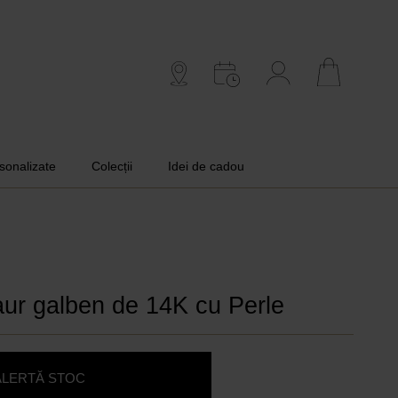
rsonalizate
Colecții
Idei de cadou
aur galben de 14K cu Perle
ALERTĂ STOC