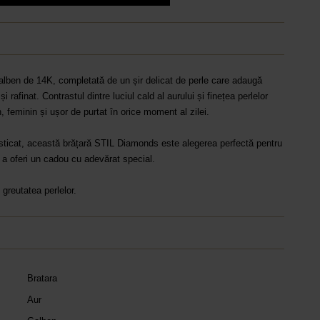
alben de 14K, completată de un șir delicat de perle care adaugă
și rafinat. Contrastul dintre luciul cald al aurului și finețea perlelor
feminin și ușor de purtat în orice moment al zilei.
fisticat, această brățară STIL Diamonds este alegerea perfectă pentru
 a oferi un cadou cu adevărat special.
 greutatea perlelor.
Bratara
Aur