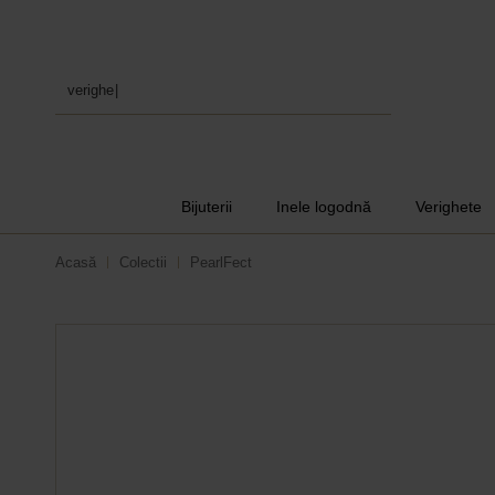
verighete
|
Bijuterii
Inele logodnă
Verighete
Acasă
Colectii
PearlFect