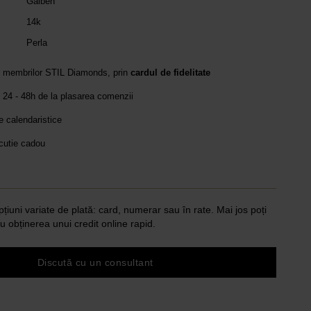
Galben
14k
Perla
e membrilor STIL Diamonds, prin
cardul de fidelitate
 24 - 48h de la plasarea comenzii
le calendaristice
 cutie cadou
pțiuni variate de plată: card, numerar sau în rate. Mai jos poți
u obținerea unui credit online rapid.
Discută cu un consultant