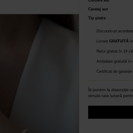
Culoare aur
Carataj aur
Tip piatra
Discount-uri acordat
Livrare
GRATUITĂ
în
Retur gratuit în 14 zi
Ambalare gratuită în
Certificat de garanție
Îți punem la dispoziție o
simula rata lunară pentr