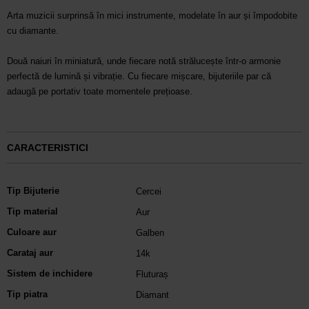
Arta muzicii surprinsă în mici instrumente, modelate în aur și împodobite
cu diamante.
Două naiuri în miniatură, unde fiecare notă strălucește într-o armonie
perfectă de lumină și vibrație. Cu fiecare mișcare, bijuteriile par că
adaugă pe portativ toate momentele prețioase.
CARACTERISTICI
Tip Bijuterie
Cercei
Tip material
Aur
Culoare aur
Galben
Carataj aur
14k
Sistem de inchidere
Fluturaș
Tip piatra
Diamant