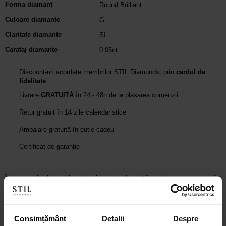
Forma diamant
Round Brilliant
Culoare diamante
G
Claritate diamante
SI
Carataj diamante
0.05ct
Discount-uri acordate membrilor STIL Diamonds, prin
cardul de
fidelitate
Livrare
GRATUITĂ
în 24 - 48h de la plasarea comenzii
Retur gratuit în 14 zile calendaristice
Ambalare gratuită în cutie cadou
Certificat de garanție
Îți punem la dispoziție opțiuni variate de plată: card, numerar sau în
rate. Mai jos poți simula rata lunară pentru obținerea unui credit
online rapid.
Consimțământ
Detalii
Despre