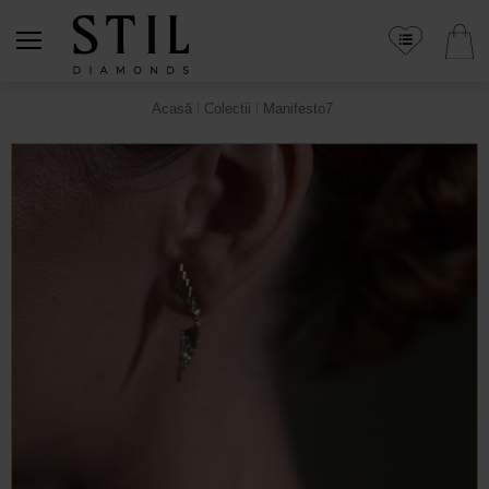
Acasă
Colectii
Manifesto7