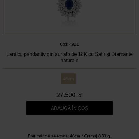
Cod: 49BE
Lanț cu pandantiv din aur alb de 18K cu Safir și Diamante
naturale
46cm
27.500
lei
ADAUGĂ ÎN COȘ
Preț mărime selectată:
46cm
/ Gramaj
8.33 g.