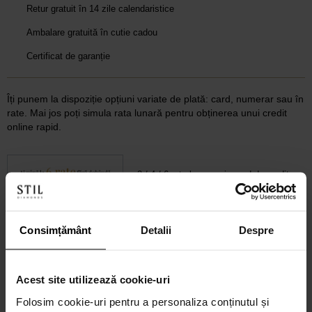
Retur gratuit în 14 zile calendaristice
Ambalare gratuită în cutie cadou
Certificat de garanție
Îți punem la dispoziție opțiuni variate de plată: card, numerar sau în
rate. Mai jos poți simula rata lunară pentru obținerea unui credit
online rapid.
2 / 4 / 6 rate lunare prin card de credit
CALCULEAZĂ
Consimțământ
Detalii
Despre
6-60 rate lunare prin credit 100% online
CALCULEAZĂ RATA
Acest site utilizează cookie-uri
Folosim cookie-uri pentru a personaliza conținutul și