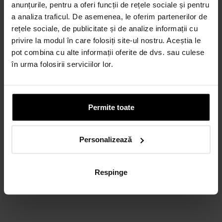
anunțurile, pentru a oferi funcții de rețele sociale și pentru
Credit 100% Online prin UniCredit
a analiza traficul. De asemenea, le oferim partenerilor de
Consumer Financing IF.N. S.A.
rețele sociale, de publicitate și de analize informații cu
CALCULEAZĂ RATA
privire la modul în care folosiți site-ul nostru. Aceștia le
pot combina cu alte informații oferite de dvs. sau culese
în urma folosirii serviciilor lor.
CARD AVANTAJ
Până la 24 de rate fără dobândă.
Obține un card
Permite toate
Discută cu un consultant
Personalizează
Respinge