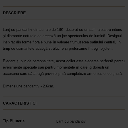
DESCRIERE
Lanț cu pandantiv din aur alb de 18K, decorat cu un safir albastru intens
și diamante naturale ce creează un joc spectaculos de lumină. Designul
inspirat din forme florale pune în valoare frumusețea safirului central, în
timp ce diamantele adaugă strălucire și profunzime întregii bijuterii.
Elegant și plin de personalitate, acest colier este alegerea perfectă pentru
evenimente speciale sau pentru momentele în care îți dorești un
accesoriu care să atragă privirile și să completeze armonios orice ținută.
Dimensiune pandantiv - 2.6cm.
CARACTERISTICI
Tip Bijuterie
Lant cu pandantiv