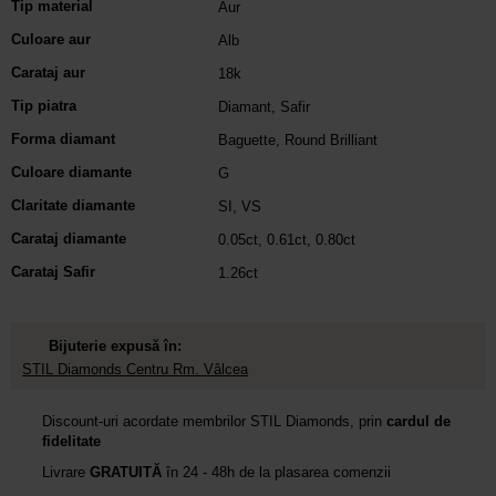
Tip material
Aur
Culoare aur
Alb
Carataj aur
18k
Tip piatra
Diamant
,
Safir
Forma diamant
Baguette
,
Round Brilliant
Culoare diamante
G
Claritate diamante
SI
,
VS
Carataj diamante
0.05ct
,
0.61ct
,
0.80ct
Carataj Safir
1.26ct
Bijuterie expusă în:
STIL Diamonds Centru Rm. Vâlcea
Discount-uri acordate membrilor STIL Diamonds, prin
cardul de
fidelitate
Livrare
GRATUITĂ
în 24 - 48h de la plasarea comenzii