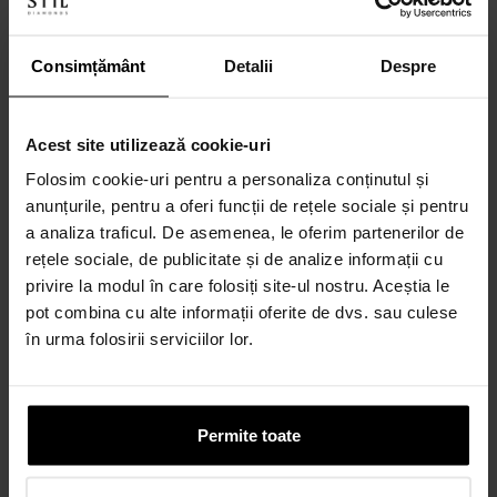
3 / 4 rate lunare prin card de debit
Consimțământ
Detalii
Despre
CALCULEAZĂ
Acest site utilizează cookie-uri
6-60 rate lunare prin credit 100% online
Folosim cookie-uri pentru a personaliza conținutul și
CALCULEAZĂ RATA
anunțurile, pentru a oferi funcții de rețele sociale și pentru
a analiza traficul. De asemenea, le oferim partenerilor de
rețele sociale, de publicitate și de analize informații cu
Credit 100% Online prin UniCredit
privire la modul în care folosiți site-ul nostru. Aceștia le
Consumer Financing IF.N. S.A.
pot combina cu alte informații oferite de dvs. sau culese
CALCULEAZĂ RATA
în urma folosirii serviciilor lor.
Credit 100% Online prin TBI
Permite toate
CALCULEAZĂ RATA