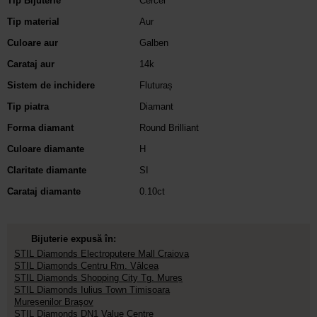
Tip Bijuterie
Cercei
Tip material
Aur
Culoare aur
Galben
Carataj aur
14k
Sistem de inchidere
Fluturaș
Tip piatra
Diamant
Forma diamant
Round Brilliant
Culoare diamante
H
Claritate diamante
SI
Carataj diamante
0.10ct
Bijuterie expusă în:
STIL Diamonds Electroputere Mall Craiova
STIL Diamonds Centru Rm. Vâlcea
STIL Diamonds Shopping City Tg. Mureș
STIL Diamonds Iulius Town Timisoara
Mureșenilor Braşov
STIL Diamonds DN1 Value Centre