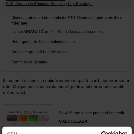
STIL Diamonds Băneasa Shopping City București
Discount-uri acordate membrilor STIL Diamonds, prin
cardul de
fidelitate
Livrare
GRATUITĂ
în 24 - 48h de la plasarea comenzii
Retur gratuit în 14 zile calendaristice
Ambalare gratuită în cutie cadou
Certificat de garanție
Îți punem la dispoziție opțiuni variate de plată: card, numerar sau în
rate. Mai jos poți simula rata lunară pentru obținerea unui credit
online rapid.
2 / 4 / 6 rate lunare prin card de credit
CALCULEAZĂ