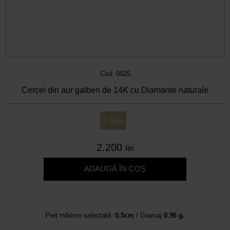
Cod: 0925
Cercei din aur galben de 14K cu Diamante naturale
0.5cm
2.200
lei
ADAUGĂ ÎN COȘ
Preț mărime selectată:
0.5cm
/ Gramaj
0.96 g.