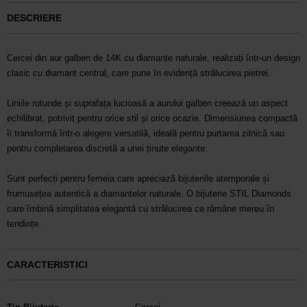
DESCRIERE
Cercei din aur galben de 14K cu diamante naturale, realizați într-un design
clasic cu diamant central, care pune în evidență strălucirea pietrei.
Liniile rotunde și suprafața lucioasă a aurului galben creează un aspect
echilibrat, potrivit pentru orice stil și orice ocazie. Dimensiunea compactă
îi transformă într-o alegere versatilă, ideală pentru purtarea zilnică sau
pentru completarea discretă a unei ținute elegante.
Sunt perfecți pentru femeia care apreciază bijuteriile atemporale și
frumusețea autentică a diamantelor naturale. O bijuterie STIL Diamonds
care îmbină simplitatea elegantă cu strălucirea ce rămâne mereu în
tendințe.
CARACTERISTICI