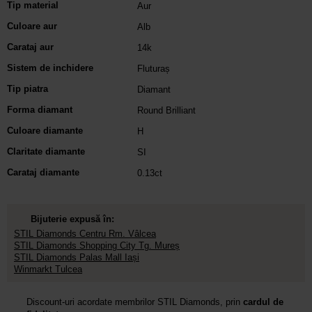
Tip material
Aur
Culoare aur
Alb
Carataj aur
14k
Sistem de inchidere
Fluturaș
Tip piatra
Diamant
Forma diamant
Round Brilliant
Culoare diamante
H
Claritate diamante
SI
Carataj diamante
0.13ct
Bijuterie expusă în:
STIL Diamonds Centru Rm. Vâlcea
STIL Diamonds Shopping City Tg. Mureș
STIL Diamonds Palas Mall Iași
Winmarkt Tulcea
Discount-uri acordate membrilor STIL Diamonds, prin
cardul de