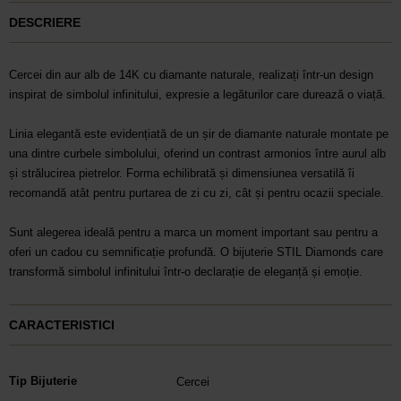
DESCRIERE
Cercei din aur alb de 14K cu diamante naturale, realizați într-un design
inspirat de simbolul infinitului, expresie a legăturilor care durează o viață.
Linia elegantă este evidențiată de un șir de diamante naturale montate pe
una dintre curbele simbolului, oferind un contrast armonios între aurul alb
și strălucirea pietrelor. Forma echilibrată și dimensiunea versatilă îi
recomandă atât pentru purtarea de zi cu zi, cât și pentru ocazii speciale.
Sunt alegerea ideală pentru a marca un moment important sau pentru a
oferi un cadou cu semnificație profundă. O bijuterie STIL Diamonds care
transformă simbolul infinitului într-o declarație de eleganță și emoție.
CARACTERISTICI
Tip Bijuterie
Cercei