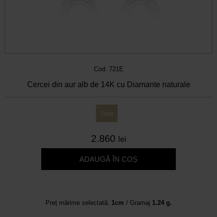
Cod: 721E
Cercei din aur alb de 14K cu Diamante naturale
1cm
2.860
lei
ADAUGĂ ÎN COȘ
Preț mărime selectată:
1cm
/ Gramaj
1.24 g.