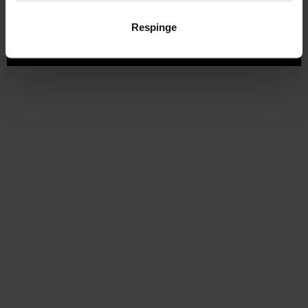
Obține un card
Respinge
Discută cu un consultant