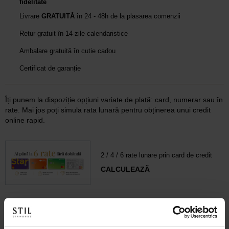
fidelitate
Livrare
GRATUITĂ
în 24 - 48h de la plasarea comenzii
Retur gratuit în 14 zile calendaristice
Ambalare gratuită în cutie cadou
Certificat de garanție
Îți punem la dispoziție opțiuni variate de plată: card, numerar sau în
rate. Mai jos poți simula rata lunară pentru obținerea unui credit
online rapid.
2 / 4 / 6 rate lunare prin card de credit
CALCULEAZĂ
3 / 4 rate lunare prin card de debit
CALCULEAZĂ