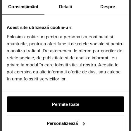
Consimțământ
Detalii
Despre
6-60 rate lunare prin credit 100% online
CALCULEAZĂ RATA
Acest site utilizează cookie-uri
Folosim cookie-uri pentru a personaliza conținutul și
anunțurile, pentru a oferi funcții de rețele sociale și pentru
Credit 100% Online prin UniCredit
a analiza traficul. De asemenea, le oferim partenerilor de
Consumer Financing IF.N. S.A.
rețele sociale, de publicitate și de analize informații cu
CALCULEAZĂ RATA
privire la modul în care folosiți site-ul nostru. Aceștia le
pot combina cu alte informații oferite de dvs. sau culese
în urma folosirii serviciilor lor.
Credit 100% Online prin TBI
CALCULEAZĂ RATA
Permite toate
CARD AVANTAJ
Personalizează
Până la 24 de rate fără dobândă.