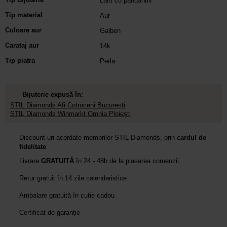
Lant cu pandantiv
Tip material
Aur
Culoare aur
Galben
Carataj aur
14k
Tip piatra
Perla
Bijuterie expusă în:
STIL Diamonds Afi Cotroceni București
STIL Diamonds Winmarkt Omnia Ploiești
Discount-uri acordate membrilor STIL Diamonds, prin
cardul de
fidelitate
Livrare
GRATUITĂ
în 24 - 48h de la plasarea comenzii
Retur gratuit în 14 zile calendaristice
Ambalare gratuită în cutie cadou
Certificat de garanție