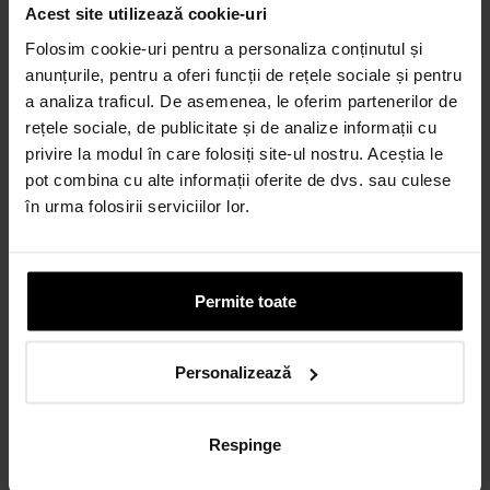
Credit 100% Online prin UniCredit
Acest site utilizează cookie-uri
Consumer Financing IF.N. S.A.
Folosim cookie-uri pentru a personaliza conținutul și
CALCULEAZĂ RATA
anunțurile, pentru a oferi funcții de rețele sociale și pentru
a analiza traficul. De asemenea, le oferim partenerilor de
rețele sociale, de publicitate și de analize informații cu
privire la modul în care folosiți site-ul nostru. Aceștia le
Credit 100% Online prin TBI
pot combina cu alte informații oferite de dvs. sau culese
CALCULEAZĂ RATA
în urma folosirii serviciilor lor.
CARD AVANTAJ
Până la 24 de rate fără dobândă.
Permite toate
Obține un card
Personalizează
Discută cu un consultant
Respinge