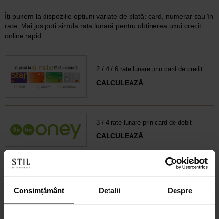
Îți punem la dispoziție opțiuni variate de plată: card, numerar sau în
rate. Mai jos poți simula rata lunară pentru obținerea unui credit
online rapid.
2 / 4 / 6 rate lunare prin card de credit
CALCULEAZĂ
3 / 4 rate lunare prin card de debit
CALCULEAZĂ
6-60 rate lunare prin credit 100% online
CALCULEAZĂ RATA
Consimțământ
Detalii
Despre