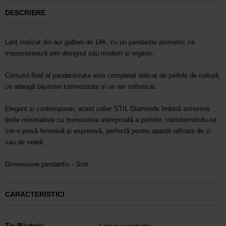
DESCRIERE
Lanț realizat din aur galben de 14K, cu un pandantiv asimetric ce
impresionează prin designul său modern și organic.
Conturul fluid al pandantivului este completat delicat de perlele de cultură,
ce adaugă bijuteriei luminozitate și un aer sofisticat.
Elegant și contemporan, acest colier STIL Diamonds îmbină armonios
liniile minimaliste cu frumusețea atemporală a perlelor, transformându-se
într-o piesă feminină și expresivă, perfectă pentru apariții rafinate de zi
sau de seară.
Dimensiune pandantiv - 3cm.
CARACTERISTICI
Tip Bijuterie