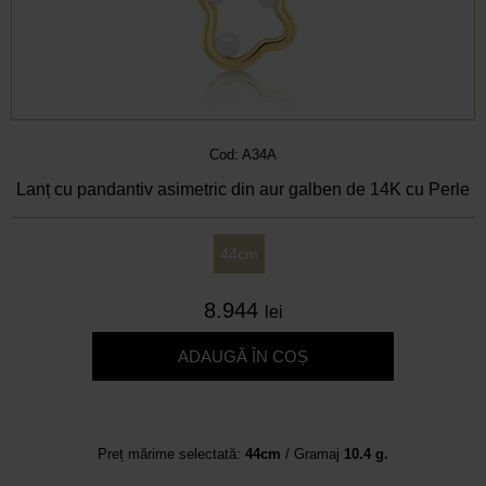
Cod: A34A
Lanț cu pandantiv asimetric din aur galben de 14K cu Perle
44cm
8.944
lei
ADAUGĂ ÎN COȘ
Preț mărime selectată:
44cm
/ Gramaj
10.4 g.