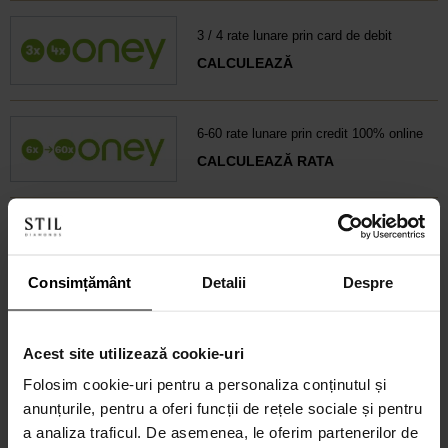
3 / 4 rate lunare prin card de debit
CALCULEAZĂ
6-60 rate lunare prin credit 100% online
CALCULEAZĂ RATA
Credit 100% Online prin UniCredit
Consumer Financing IF.N. S.A.
Consimțământ
Detalii
Despre
CALCULEAZĂ RATA
Acest site utilizează cookie-uri
Credit 100% Online prin TBI
Folosim cookie-uri pentru a personaliza conținutul și
CALCULEAZĂ RATA
anunțurile, pentru a oferi funcții de rețele sociale și pentru
a analiza traficul. De asemenea, le oferim partenerilor de