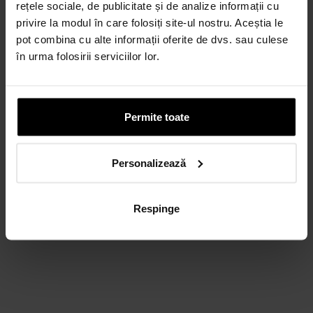
rețele sociale, de publicitate și de analize informații cu
privire la modul în care folosiți site-ul nostru. Aceștia le
CARD AVANTAJ
Până la 24 de rate fără dobândă.
pot combina cu alte informații oferite de dvs. sau culese
Obține un card
în urma folosirii serviciilor lor.
Discută cu un consultant
Permite toate
Personalizează
Respinge