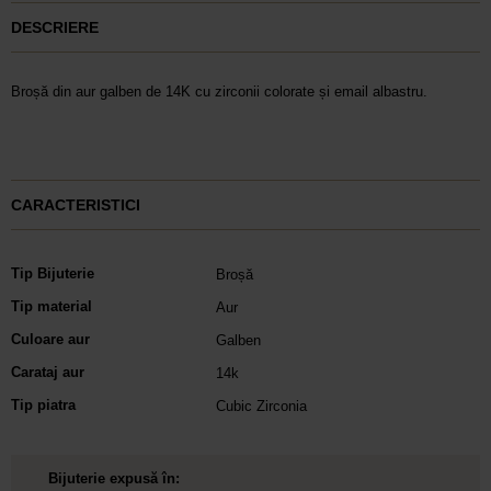
DESCRIERE
Broșă din aur galben de 14K cu zirconii colorate și email albastru.
CARACTERISTICI
Tip Bijuterie
Broșă
Tip material
Aur
Culoare aur
Galben
Carataj aur
14k
Tip piatra
Cubic Zirconia
Bijuterie expusă în: