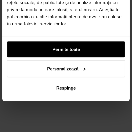
rețele sociale, de publicitate și de analize informații cu
privire la modul în care folosiți site-ul nostru. Aceștia le
CARD AVANTAJ
Până la 24 de rate fără dobândă.
pot combina cu alte informații oferite de dvs. sau culese
Obține un card
în urma folosirii serviciilor lor.
Discută cu un consultant
Permite toate
Personalizează
Respinge