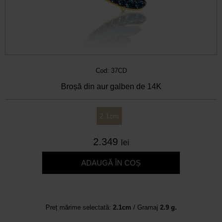
Cod: 37CD
Broșă din aur galben de 14K
2.1cm
2.349
lei
ADAUGĂ ÎN COȘ
Preț mărime selectată:
2.1cm
/ Gramaj
2.9 g.