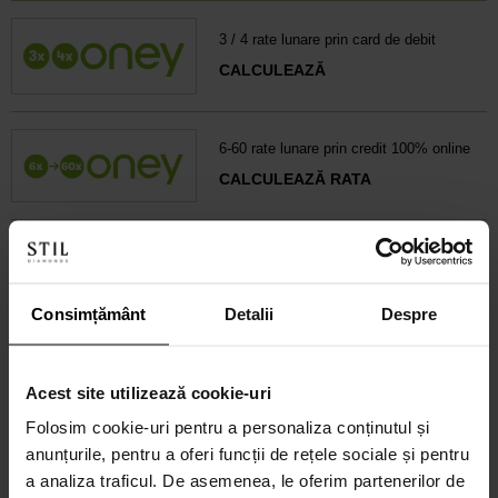
3 / 4 rate lunare prin card de debit
CALCULEAZĂ
6-60 rate lunare prin credit 100% online
CALCULEAZĂ RATA
Credit 100% Online prin UniCredit
Consumer Financing IF.N. S.A.
Consimțământ
Detalii
Despre
CALCULEAZĂ RATA
Acest site utilizează cookie-uri
Credit 100% Online prin TBI
Folosim cookie-uri pentru a personaliza conținutul și
CALCULEAZĂ RATA
anunțurile, pentru a oferi funcții de rețele sociale și pentru
a analiza traficul. De asemenea, le oferim partenerilor de