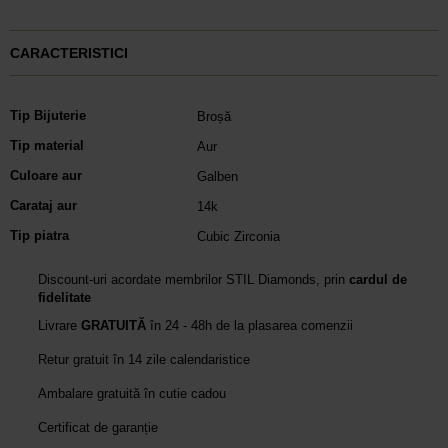
CARACTERISTICI
Tip Bijuterie
Broșă
Tip material
Aur
Culoare aur
Galben
Carataj aur
14k
Tip piatra
Cubic Zirconia
Discount-uri acordate membrilor STIL Diamonds, prin
cardul de
fidelitate
Livrare
GRATUITĂ
în 24 - 48h de la plasarea comenzii
Retur gratuit în 14 zile calendaristice
Ambalare gratuită în cutie cadou
Certificat de garanție