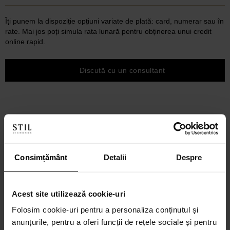
Îți punem la dispoziție opțiuni variate de plată: card, numerar sau în
rate. Mai jos poți simula rata lunară pentru obținerea unui credit
online rapid.
Discută cu un consultant
Consimțământ
Detalii
Despre
Acest site utilizează cookie-uri
Folosim cookie-uri pentru a personaliza conținutul și
anunțurile, pentru a oferi funcții de rețele sociale și pentru