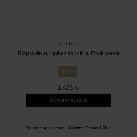
Cod: 0529
Brățară din aur galben de 14K cu Email colorat
14+2cm
1.426
lei
ADAUGĂ ÎN COȘ
Preț mărime selectată:
14+2cm
/ Gramaj
1.76 g.