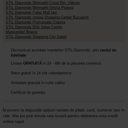
STIL Diamonds Winmarkt Cozia Rm. Vâlcea
STIL Diamonds Winmarkt Omnia Ploiești
STIL Diamonds Palas Mall Iași
STIL Diamonds Unirea Shopping Center București
STIL Diamonds Promenada Craiova
STIL Diamonds DN1 Value Centre
Mureșenilor Braşov
STIL Diamonds Shopping City Galați
Discount-uri acordate membrilor STIL Diamonds, prin
cardul de
fidelitate
Livrare
GRATUITĂ
în 24 - 48h de la plasarea comenzii
Retur gratuit în 14 zile calendaristice
Ambalare gratuită în cutie cadou
Certificat de garanție
Îți punem la dispoziție opțiuni variate de plată: card, numerar sau în
rate. Mai jos poți simula rata lunară pentru obținerea unui credit
online rapid.