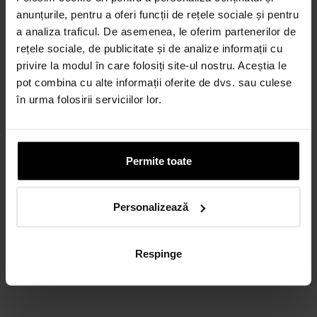
anunțurile, pentru a oferi funcții de rețele sociale și pentru
a analiza traficul. De asemenea, le oferim partenerilor de
Credit 100% Online prin TBI
rețele sociale, de publicitate și de analize informații cu
CALCULEAZĂ RATA
privire la modul în care folosiți site-ul nostru. Aceștia le
pot combina cu alte informații oferite de dvs. sau culese
în urma folosirii serviciilor lor.
CARD AVANTAJ
Până la 24 de rate fără dobândă.
Obține un card
Permite toate
Discută cu un consultant
Personalizează
Respinge