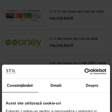
2 / 4 / 6 rate lunare prin card de credit
CALCULEAZĂ
3 / 4 rate lunare prin card de debit
CALCULEAZĂ
6-60 rate lunare prin credit 100% online
CALCULEAZĂ RATA
Consimțământ
Detalii
Despre
Credit 100% Online prin UniCredit
Consumer Financing IF.N. S.A.
CALCULEAZĂ RATA
Acest site utilizează cookie-uri
Folosim cookie-uri pentru a personaliza conținutul și