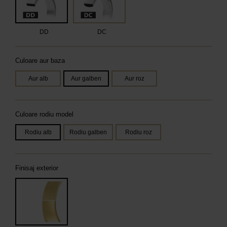
DD
DC
Culoare aur baza
Aur alb
Aur galben
Aur roz
Culoare rodiu model
Rodiu alb
Rodiu galben
Rodiu roz
Finisaj exterior