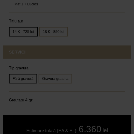
Mat 1 + Lucios
Titlu aur
14 K - 725 lei
18 K - 850 lei
SERVICII
Tip gravura
Fără gravură
Gravura gratuita
4 gr.
Greutate
6.360
lei
Estimare totală (EA & EL):