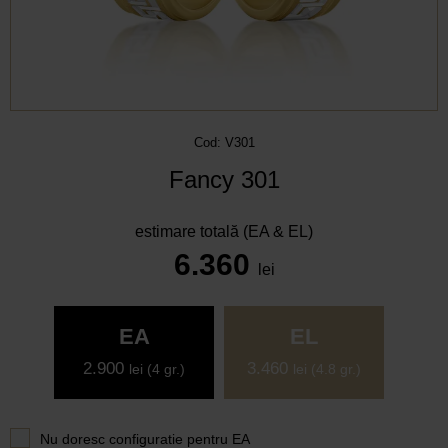
Cod: V301
Fancy 301
estimare totală (EA & EL)
6.360
lei
EA
EL
2.900
3.460
lei
(4 gr.)
lei
(4.8 gr.)
Nu doresc configuratie pentru
EA