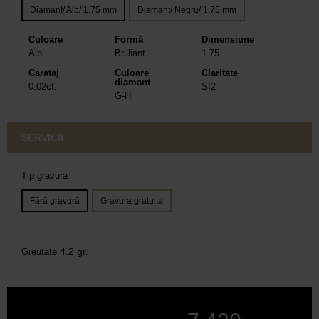
Diamant/ Alb/ 1.75 mm
Diamant/ Negru/ 1.75 mm
Culoare
Formă
Dimensiune
Alb
Brilliant
1.75
Carataj
Culoare
Claritate
diamant
0.02ct.
SI2
G-H
SERVICII
Tip gravura
Fără gravură
Gravura gratuita
4.2 gr.
Greutate