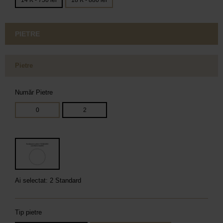
14 K - 750 lei
18 K - 880 lei
PIETRE
Pietre
Număr Pietre
0
2
Ai selectat: 2 Standard
Tip pietre