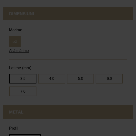
DIMENSIUNI
Marime
52
Altă mărime
Latime (mm)
3.5
4.0
5.0
6.0
7.0
METAL
Profil