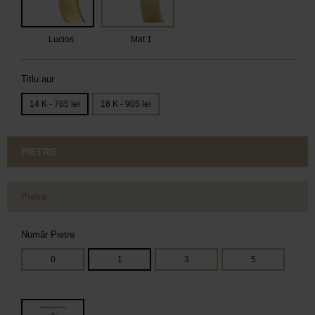
Lucios
Mat 1
Titlu aur
14 K - 765 lei
18 K - 905 lei
PIETRE
Pietre
Număr Pietre
0
1
3
5