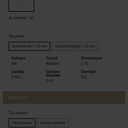
Ai selectat: 1A
Tip pietre
Diamant/ Alb/ 1.75 mm
Diamant/ Negru/ 1.75 mm
Culoare
Formă
Dimensiune
Alb
Brilliant
1.75
Carataj
Culoare
Claritate
diamant
0.02ct.
SI2
G-H
SERVICII
Tip gravura
Fără gravură
Gravura gratuita