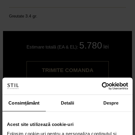
3.4 gr.
Greutate
5.780
lei
Estimare totală (EA & EL):
TRIMITE COMANDA
Consimțământ
Detalii
Despre
Acest site utilizează cookie-uri
Folosim cookie-uri pentru a personaliza conținutul și