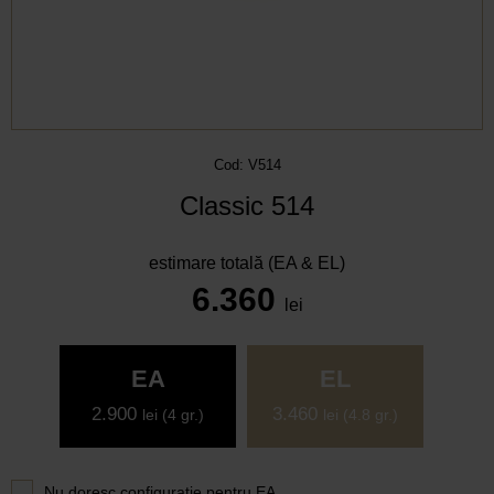
Cod: V514
Classic 514
estimare totală (EA & EL)
6.360
lei
EA
EL
2.900
3.460
lei
(4 gr.)
lei
(4.8 gr.)
Nu doresc configuratie pentru
EA