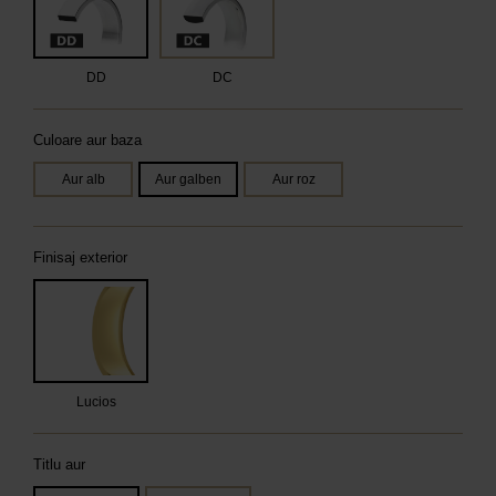
DD
DC
Culoare aur baza
Aur alb
Aur galben
Aur roz
Finisaj exterior
Lucios
Titlu aur