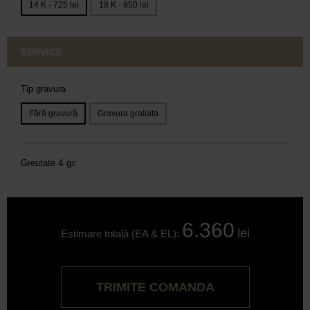
14 K - 725 lei
18 K - 850 lei
SERVICII
Tip gravura
Fără gravură
Gravura gratuita
4 gr.
Greutate
6.360
lei
Estimare totală (EA & EL):
TRIMITE COMANDA