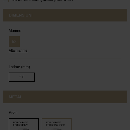
DIMENSIUNI
Marime
52
Altă mărime
Latime (mm)
5.0
METAL
Profil