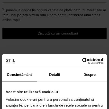
Îți punem la dispoziție opțiuni variate de plată: card, numerar sau în
rate. Mai jos poți simula rata lunară pentru obținerea unui credit
online rapid.
Discută cu un consultant
Consimțământ
Detalii
Despre
Acest site utilizează cookie-uri
Folosim cookie-uri pentru a personaliza conținutul și
anunțurile, pentru a oferi funcții de rețele sociale și pentru