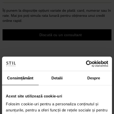
Îți punem la dispoziție opțiuni variate de plată: card, numerar sau în
rate. Mai jos poți simula rata lunară pentru obținerea unui credit
online rapid.
Discută cu un consultant
Consimțământ
Detalii
Despre
Acest site utilizează cookie-uri
Folosim cookie-uri pentru a personaliza conținutul și
anunțurile, pentru a oferi funcții de rețele sociale și pentru