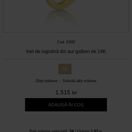
Cod: E692
Inel de logodnă din aur galben de 14K
54
Ghid mărime
Solicită altă mărime
|
1.515
lei
ADAUGĂ ÎN COȘ
Preț mărime selectată:
54
/ Gramaj
1.87 g.