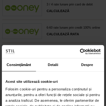
3 / 4 rate lunare prin card de debit
CALCULEAZĂ
6-60 rate lunare prin credit 100% online
CALCULEAZĂ RATA
Credit 100% Online prin UniCredit
Consumer Financing IF.N. S.A.
CALCULEAZĂ RATA
Consimțământ
Detalii
Despre
Acest site utilizează cookie-uri
Credit 100% Online prin TBI
Folosim cookie-uri pentru a personaliza conținutul și
CALCULEAZĂ RATA
anunțurile, pentru a oferi funcții de rețele sociale și pentru
a analiza traficul. De asemenea, le oferim partenerilor de
rețele sociale, de publicitate și de analize informații cu