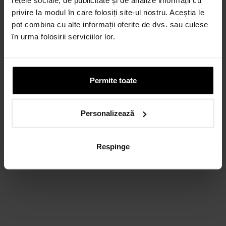
CARD AVANTAJ
privire la modul în care folosiți site-ul nostru. Aceștia le
Până la 24 de rate fără dobândă.
pot combina cu alte informații oferite de dvs. sau culese
Obține un card
în urma folosirii serviciilor lor.
Discută cu un consultant
Permite toate
Personalizează
Respinge