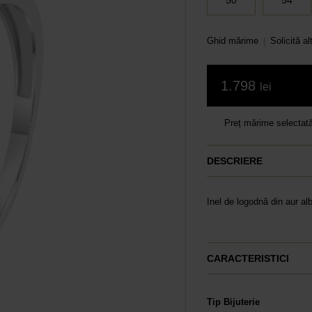
50
54
Ghid mărime
Solicită a
|
1.798
lei
Preț mărime selectat
DESCRIERE
Inel de logodnă din aur al
CARACTERISTICI
Tip Bijuterie