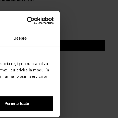
CARD AVANTAJ
ână la 24 de rate fără dobândă.
bține un card
Despre
Discută cu un consultant
 sociale și pentru a analiza
rmații cu privire la modul în
n urma folosirii serviciilor
Permite toate