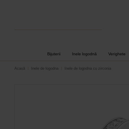
verighe
|
Bijuterii
Inele logodnă
Verighete
Acasă
Inele de logodna
Inele de logodna cu zirconia