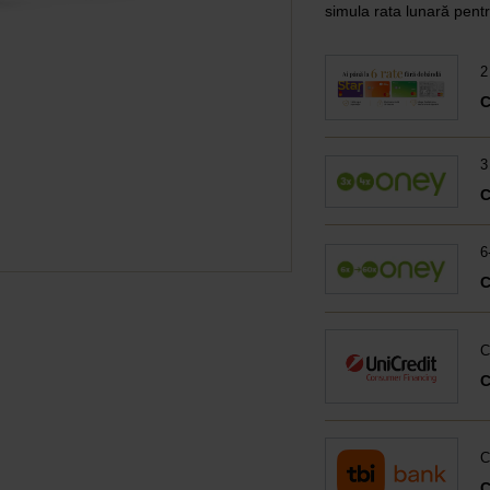
simula rata lunară pentr
2
3
6
C
C