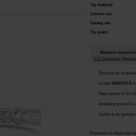
Tip material
Culoare aur
Carataj aur
Tip piatra
Bijuterie expusă în
STIL Diamonds Winmark
Discount-uri acordat
Livrare
GRATUITĂ
în
Retur gratuit în 14 zi
Ambalare gratuită în
Certificat de garanție
Îți punem la dispoziție o