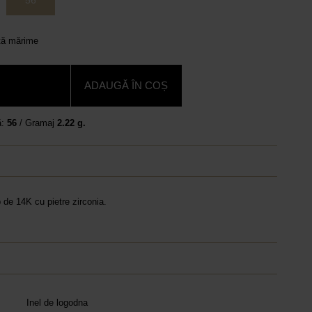
56
ltă mărime
ADAUGĂ ÎN COȘ
ă:
56
/ Gramaj
2.22 g.
b de 14K cu pietre zirconia.
Inel de logodna