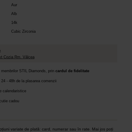
Aur
Alb
14k
Cubic Zirconia
:
t Cozia Rm. Vâlcea
e membrilor STIL Diamonds, prin
cardul de fidelitate
 24 - 48h de la plasarea comenzii
le calendaristice
 cutie cadou
pțiuni variate de plată: card, numerar sau în rate. Mai jos poți