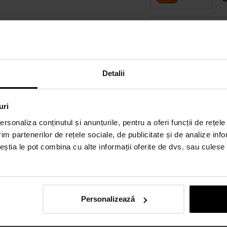
P
O
Detalii
uri
rsonaliza conținutul și anunțurile, pentru a oferi funcții de rețele
im partenerilor de rețele sociale, de publicitate și de analize info
ceștia le pot combina cu alte informații oferite de dvs. sau culese î
Personalizează