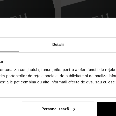
Detalii
uri
rsonaliza conținutul și anunțurile, pentru a oferi funcții de rețele
AL
UNIVERSAL
im partenerilor de rețele sociale, de publicitate și de analize info
ceștia le pot combina cu alte informații oferite de dvs. sau culese î
u 750 lei
Card Cadou 1500 lei
1.500
lei
Personalizează