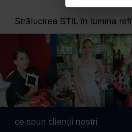
Strălucirea STIL în lumina ref
ce spun clienții noștri