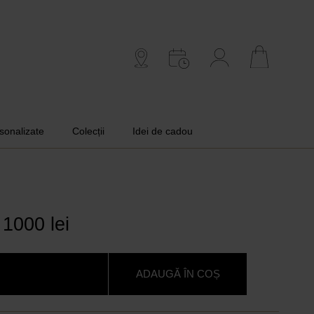
rsonalizate
Colecții
Idei de cadou
1000 lei
ADAUGĂ ÎN COȘ