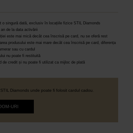
it o singură dată, exclusiv în locațiile fizice STIL Diamonds
 an de la data activării
ției este mai mică decât cea înscrisă pe card, nu se oferă rest
oarea produsului este mai mare decât cea înscrisă pe card, diferența
umerar sau cu cardul
ui nu poate fi restituită
 de credit și nu poate fi utilizat ca mijloc de plată
STIL Diamonds unde poate fi folosit cardul cadou.
OOM-URI