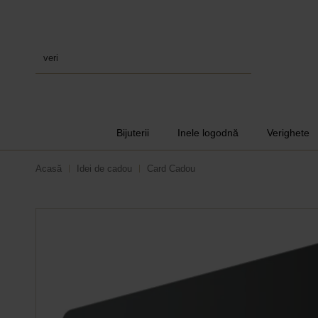
verighete
Bijuterii
Inele logodnă
Verighete
Acasă
Idei de cadou
Card Cadou