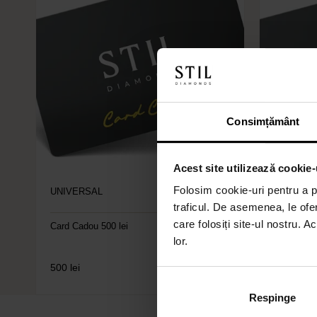
Consimțământ
Acest site utilizează cookie-
Folosim cookie-uri pentru a pe
UNIVERSAL
UNIVERS
traficul. De asemenea, le ofer
care folosiți site-ul nostru. A
Card Cadou 500 lei
Card Cado
lor.
500
lei
750
lei
Respinge