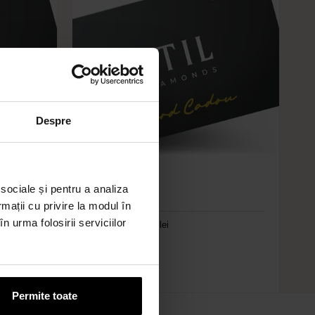
U
C
2
Despre
 sociale și pentru a analiza
UNIVERSAL
rmații cu privire la modul în
n urma folosirii serviciilor
Card Cadou 2000 lei
2.000
lei
Permite toate