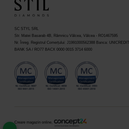
SC STYL SRL
Str. Matei Basarab 4B, Râmnicu Vâlcea, Vâlcea - RO1467595
Nr. Înreg. Registrul Comerțului: J1991000562388 Banca: UNICREDI
BANK SA / RO77 BACX 0000 0015 3714 6000
Creare magazin online,