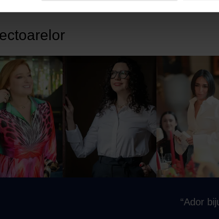
lectoarelor
“Ador bijuteriil