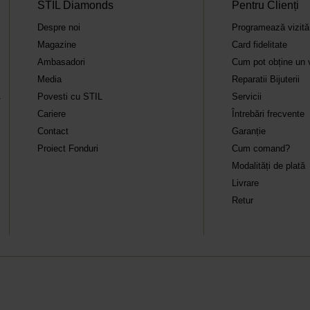
STIL Diamonds
Pentru Clienți
Despre noi
Programează vizit
Magazine
Card fidelitate
Ambasadori
Cum pot obține un 
Media
Reparatii Bijuterii
Povesti cu STIL
Servicii
T
Cariere
Întrebări frecvente
Contact
Garanție
Proiect Fonduri
Cum comand?
Modalități de plată
Livrare
Retur