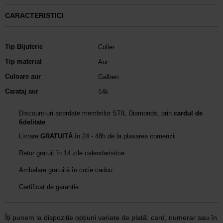
CARACTERISTICI
Tip Bijuterie
Colier
Tip material
Aur
Culoare aur
Galben
Carataj aur
14k
Discount-uri acordate membrilor STIL Diamonds, prin
cardul de
fidelitate
Livrare
GRATUITĂ
în 24 - 48h de la plasarea comenzii
Retur gratuit în 14 zile calendaristice
Ambalare gratuită în cutie cadou
Certificat de garanție
Îți punem la dispoziție opțiuni variate de plată: card, numerar sau în