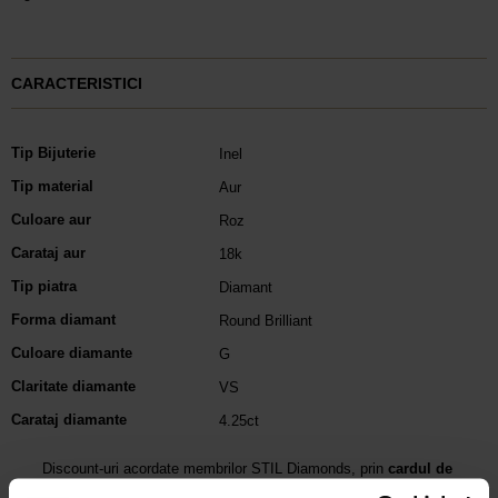
CARACTERISTICI
Tip Bijuterie
Inel
Tip material
Aur
Culoare aur
Roz
Carataj aur
18k
Tip piatra
Diamant
Forma diamant
Round Brilliant
Culoare diamante
G
Claritate diamante
VS
Carataj diamante
4.25ct
Discount-uri acordate membrilor STIL Diamonds, prin
cardul de
fidelitate