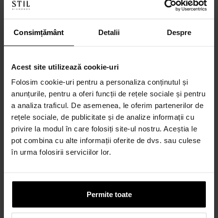
Livrare
GRATUITĂ
în 24 - 48h de la plasarea comenzii
Retur gratuit în 14 zile calendaristice
Consimțământ
Detalii
Despre
Ambalare gratuită în cutie cadou
Certificat de garanție
Acest site utilizează cookie-uri
Folosim cookie-uri pentru a personaliza conținutul și
Îți punem la dispoziție opțiuni variate de plată: card, numerar sau în
anunțurile, pentru a oferi funcții de rețele sociale și pentru
rate. Mai jos poți simula rata lunară pentru obținerea unui credit
a analiza traficul. De asemenea, le oferim partenerilor de
online rapid.
rețele sociale, de publicitate și de analize informații cu
privire la modul în care folosiți site-ul nostru. Aceștia le
Discută cu un consultant
pot combina cu alte informații oferite de dvs. sau culese
în urma folosirii serviciilor lor.
Permite toate