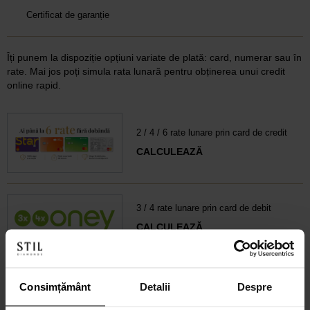
Certificat de garanție
Îți punem la dispoziție opțiuni variate de plată: card, numerar sau în
rate. Mai jos poți simula rata lunară pentru obținerea unui credit
online rapid.
2 / 4 / 6 rate lunare prin card de credit
CALCULEAZĂ
3 / 4 rate lunare prin card de debit
CALCULEAZĂ
6-60 rate lunare prin credit 100% online
Consimțământ
Detalii
Despre
CALCULEAZĂ RATA