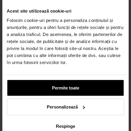
Acest site utilizează cookie-uri
Credit 100% Online prin UniCredit
Folosim cookie-uri pentru a personaliza conținutul și
Consumer Financing IF.N. S.A.
anunțurile, pentru a oferi funcții de rețele sociale și pentru
CALCULEAZĂ RATA
a analiza traficul. De asemenea, le oferim partenerilor de
rețele sociale, de publicitate și de analize informații cu
privire la modul în care folosiți site-ul nostru. Aceștia le
pot combina cu alte informații oferite de dvs. sau culese
Credit 100% Online prin TBI
în urma folosirii serviciilor lor.
CALCULEAZĂ RATA
CARD AVANTAJ
Permite toate
Până la 24 de rate fără dobândă.
Obține un card
Personalizează
Discută cu un consultant
Respinge