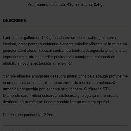
Preț mărime selectată:
42cm
/ Gramaj
2.4 g.
DESCRIERE
Lanț din aur galben de 14K și pandantiv cu topaz, safire și zirconia
incolore, creat pentru a evidenția eleganța culorilor vibrante și frumusețea
pietrelor atent alese. Topazul central, cu tăietură octogonală și dimensiuni
impresionante, atrage imediat privirea prin nuanța sa luminoasă de
albastru și jocul spectaculos al reflexiilor.
Safirele albastre amplasate deasupra pietrei principale adaugă profunzime
și un contrast sofisticat, în timp ce zirconiile incolore completează
armonios compoziția prin accente strălucitoare. O bijuterie STIL
Diamonds care îmbină culoarea, strălucirea și eleganța într-o creație
destinată să transforme fiecare apariție într-un moment special.
Dimensiune pandantiv - 2.2cm.