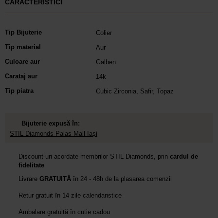
CARACTERISTICI
Tip Bijuterie
Colier
Tip material
Aur
Culoare aur
Galben
Carataj aur
14k
Tip piatra
Cubic Zirconia
,
Safir
,
Topaz
Bijuterie expusă în:
STIL Diamonds Palas Mall Iași
Discount-uri acordate membrilor STIL Diamonds, prin
cardul de
fidelitate
Livrare
GRATUITĂ
în 24 - 48h de la plasarea comenzii
Retur gratuit în 14 zile calendaristice
Ambalare gratuită în cutie cadou