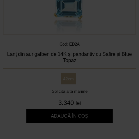
Cod: ED2A
Lanț din aur galben de 14K și pandantiv cu Safire și Blue
Topaz
42cm
Solicită altă mărime
3.340
lei
ADAUGĂ ÎN COȘ