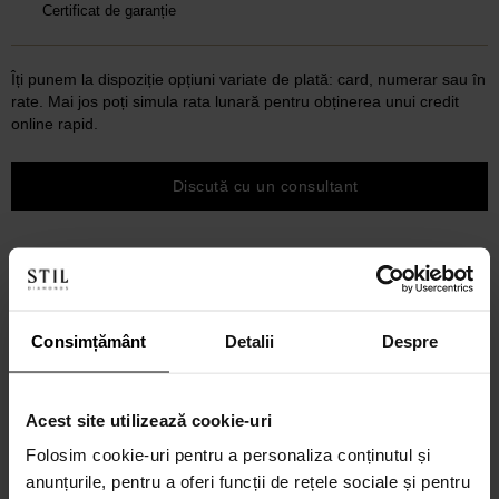
Certificat de garanție
Îți punem la dispoziție opțiuni variate de plată: card, numerar sau în
rate. Mai jos poți simula rata lunară pentru obținerea unui credit
online rapid.
Discută cu un consultant
Consimțământ
Detalii
Despre
Acest site utilizează cookie-uri
Folosim cookie-uri pentru a personaliza conținutul și
anunțurile, pentru a oferi funcții de rețele sociale și pentru