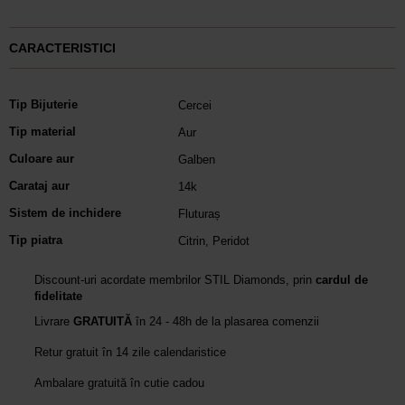
CARACTERISTICI
Tip Bijuterie
Cercei
Tip material
Aur
Culoare aur
Galben
Carataj aur
14k
Sistem de inchidere
Fluturaș
Tip piatra
Citrin
,
Peridot
Discount-uri acordate membrilor STIL Diamonds, prin
cardul de
fidelitate
Livrare
GRATUITĂ
în 24 - 48h de la plasarea comenzii
Retur gratuit în 14 zile calendaristice
Ambalare gratuită în cutie cadou