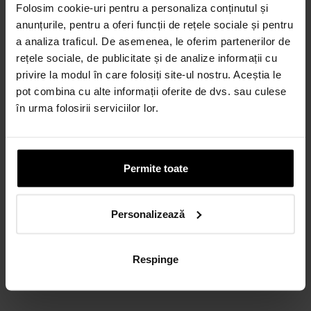
Folosim cookie-uri pentru a personaliza conținutul și
anunțurile, pentru a oferi funcții de rețele sociale și pentru
a analiza traficul. De asemenea, le oferim partenerilor de
Credit 100% Online prin TBI
rețele sociale, de publicitate și de analize informații cu
CALCULEAZĂ RATA
privire la modul în care folosiți site-ul nostru. Aceștia le
pot combina cu alte informații oferite de dvs. sau culese
în urma folosirii serviciilor lor.
CARD AVANTAJ
Până la 24 de rate fără dobândă.
Obține un card
Permite toate
Discută cu un consultant
Personalizează
Respinge