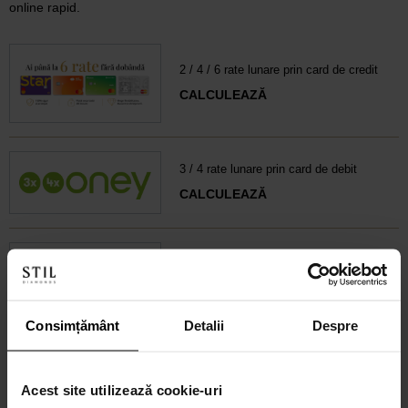
online rapid.
2 / 4 / 6 rate lunare prin card de credit
CALCULEAZĂ
3 / 4 rate lunare prin card de debit
CALCULEAZĂ
6-60 rate lunare prin credit 100% online
CALCULEAZĂ RATA
Consimțământ
Detalii
Despre
Credit 100% Online prin UniCredit
Consumer Financing IF.N. S.A.
Acest site utilizează cookie-uri
CALCULEAZĂ RATA