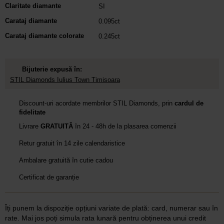
Claritate diamante
SI
Carataj diamante
0.095ct
Carataj diamante colorate
0.245ct
Bijuterie expusă în:
STIL Diamonds Iulius Town Timisoara
Discount-uri acordate membrilor STIL Diamonds, prin
cardul de
fidelitate
Livrare
GRATUITĂ
în 24 - 48h de la plasarea comenzii
Retur gratuit în 14 zile calendaristice
Ambalare gratuită în cutie cadou
Certificat de garanție
Îți punem la dispoziție opțiuni variate de plată: card, numerar sau în
rate. Mai jos poți simula rata lunară pentru obținerea unui credit