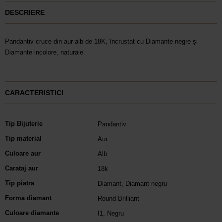
DESCRIERE
Pandantiv cruce din aur alb de 18K, încrustat cu Diamante negre și
Diamante incolore, naturale.
CARACTERISTICI
Tip Bijuterie
Pandantiv
Tip material
Aur
Culoare aur
Alb
Carataj aur
18k
Tip piatra
Diamant
,
Diamant negru
Forma diamant
Round Brilliant
Culoare diamante
I1
,
Negru