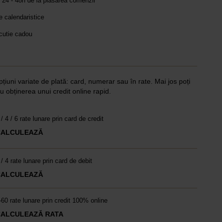
 24 - 48h de la plasarea comenzii
le calendaristice
 cutie cadou
pțiuni variate de plată: card, numerar sau în rate. Mai jos poți
u obținerea unui credit online rapid.
 / 4 / 6 rate lunare prin card de credit
CALCULEAZĂ
 / 4 rate lunare prin card de debit
CALCULEAZĂ
-60 rate lunare prin credit 100% online
CALCULEAZĂ RATA