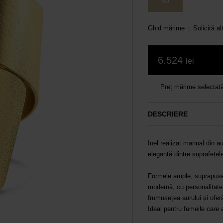
60
Ghid mărime
Solicită a
|
6.524
lei
Preț mărime selectat
DESCRIERE
Inel realizat manual din a
elegantă dintre suprafețele
Formele ample, suprapuse 
modernă, cu personalitate 
frumusețea aurului și ofer
Ideal pentru femeile care 