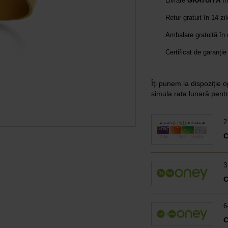
Livrare
GRATUITĂ
în
Retur gratuit în 14 zi
Ambalare gratuită în
Certificat de garanție
Îți punem la dispoziție o
simula rata lunară pentr
2
3
6