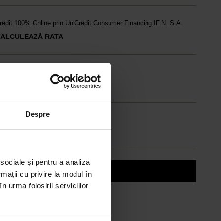
redit 100% Online prin UniCredit Consumer Financing IF.N. S.A.
CALCULEAZĂ RATA
redit 100% Online prin TBI
CALCULEAZĂ RATA
Despre
CARD AVANTAJ
ână la 24 de rate fără dobândă.
bține un card
 sociale și pentru a analiza
Discută cu un consultant
rmații cu privire la modul în
n urma folosirii serviciilor