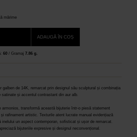
ltă mărime
ADAUGĂ ÎN COȘ
ă:
60
/ Gramaj
7.86 g.
ur galben de 14K, remarcat prin designul său sculptural și combinația
 satinate și accentul contrastant din aur alb.
armonios, transformă această bijuterie într-o piesă statement
și rafinament artistic. Texturile atent lucrate manual evidențiază
ă inelului un aspect contemporan, sofisticat și ușor de remarcat.
apreciază bijuteriile expresive și designul neconvențional.