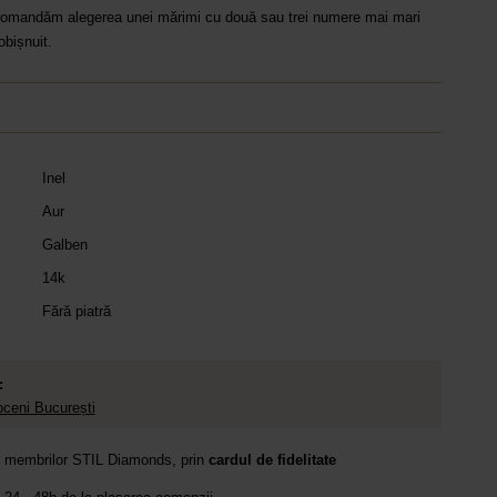
recomandăm alegerea unei mărimi cu două sau trei numere mai mari
obișnuit.
Inel
Aur
Galben
14k
Fără piatră
:
ceni București
e membrilor STIL Diamonds, prin
cardul de fidelitate