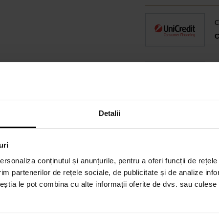
C
C
Detalii
P
O
uri
rsonaliza conținutul și anunțurile, pentru a oferi funcții de rețele
im partenerilor de rețele sociale, de publicitate și de analize info
ceștia le pot combina cu alte informații oferite de dvs. sau culese î