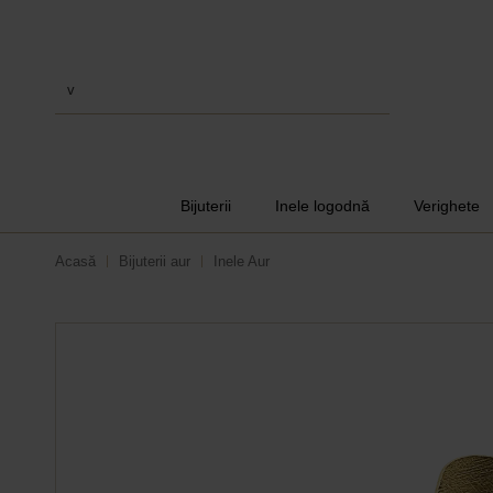
verighete
Bijuterii
Inele logodnă
Verighete
Acasă
Bijuterii aur
Inele Aur