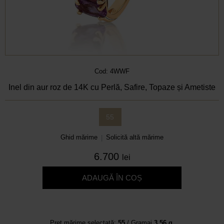
Cod: 4WWF
Inel din aur roz de 14K cu Perlă, Safire, Topaze și Ametiste
55
Ghid mărime
Solicită altă mărime
|
6.700
lei
ADAUGĂ ÎN COȘ
Preț mărime selectată:
55
/ Gramaj
3.56 g.