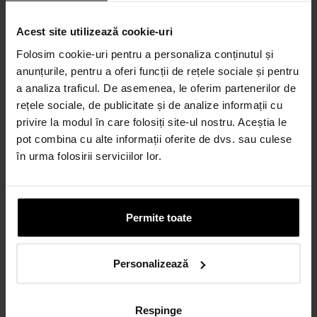
Acest site utilizează cookie-uri
Credit 100% Online prin UniCredit
Folosim cookie-uri pentru a personaliza conținutul și
Consumer Financing IF.N. S.A.
anunțurile, pentru a oferi funcții de rețele sociale și pentru
CALCULEAZĂ RATA
a analiza traficul. De asemenea, le oferim partenerilor de
rețele sociale, de publicitate și de analize informații cu
privire la modul în care folosiți site-ul nostru. Aceștia le
pot combina cu alte informații oferite de dvs. sau culese
Credit 100% Online prin TBI
în urma folosirii serviciilor lor.
CALCULEAZĂ RATA
Permite toate
CARD AVANTAJ
Până la 24 de rate fără dobândă.
Obține un card
Personalizează
Discută cu un consultant
Respinge