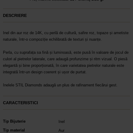
DESCRIERE
Inel din aur roz de 14K, cu perlă de cultură, safire roz, topaze și ametiste
naturale, într-o compoziție echilibrată de texturi și nuanțe.
Perla, cu suprafața sa fină și luminoasă, este pusă în valoare de jocul de
culori al pietrelor laterale, care adaugă profunzime și ritm vizual. O piesă
elegantă și bine proporționată, în care varietatea pietrelor naturale este
integrată într-un design coerent și ușor de purtat.
Inelele STIL Diamonds adaugă un plus de rafinament fiecărui gest.
CARACTERISTICI
Tip Bijuterie
Inel
Tip material
Aur