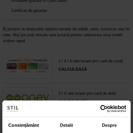
Ambalare gratuită în cutie cadou
Certificat de garanție
Îți punem la dispoziție opțiuni variate de plată: card, numerar sau în
rate. Mai jos poți simula rata lunară pentru obținerea unui credit
online rapid.
2 / 4 / 6 rate lunare prin card de credit
CALCULEAZĂ
3 / 4 rate lunare prin card de debit
CALCULEAZĂ
6-60 rate lunare prin credit 100% online
Consimțământ
Detalii
Despre
CALCULEAZĂ RATA