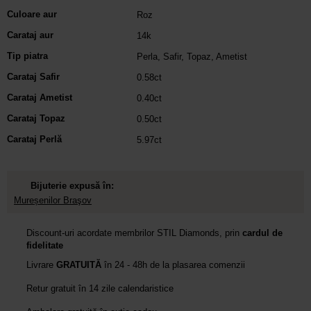
Culoare aur
Roz
Carataj aur
14k
Tip piatra
Perla
,
Safir
,
Topaz
,
Ametist
Carataj Safir
0.58ct
Carataj Ametist
0.40ct
Carataj Topaz
0.50ct
Carataj Perlă
5.97ct
Bijuterie expusă în:
Mureșenilor Braşov
Discount-uri acordate membrilor STIL Diamonds, prin
cardul de
fidelitate
Livrare
GRATUITĂ
în 24 - 48h de la plasarea comenzii
Retur gratuit în 14 zile calendaristice