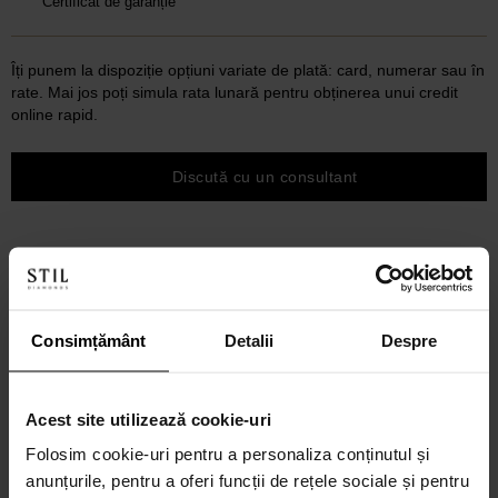
Certificat de garanție
Îți punem la dispoziție opțiuni variate de plată: card, numerar sau în
rate. Mai jos poți simula rata lunară pentru obținerea unui credit
online rapid.
Discută cu un consultant
Consimțământ
Detalii
Despre
Acest site utilizează cookie-uri
Folosim cookie-uri pentru a personaliza conținutul și
anunțurile, pentru a oferi funcții de rețele sociale și pentru