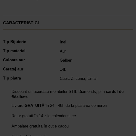
CARACTERISTICI
Tip Bijuterie
Inel
Tip material
Aur
Culoare aur
Galben
Carataj aur
14k
Tip piatra
Cubic Zirconia
,
Email
Discount-uri acordate membrilor STIL Diamonds, prin
cardul de
fidelitate
Livrare
GRATUITĂ
în 24 - 48h de la plasarea comenzii
Retur gratuit în 14 zile calendaristice
Ambalare gratuită în cutie cadou