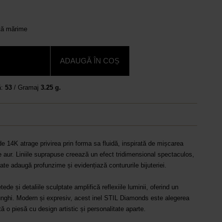
ltă mărime
ADAUGĂ ÎN COȘ
ă:
53
/ Gramaj
3.25 g.
de 14K atrage privirea prin forma sa fluidă, inspirată de mișcarea
e aur. Liniile suprapuse creează un efect tridimensional spectaculos,
ate adaugă profunzime și evidențiază contururile bijuteriei.
ede și detaliile sculptate amplifică reflexiile luminii, oferind un
unghi. Modern și expresiv, acest inel STIL Diamonds este alegerea
ă o piesă cu design artistic și personalitate aparte.