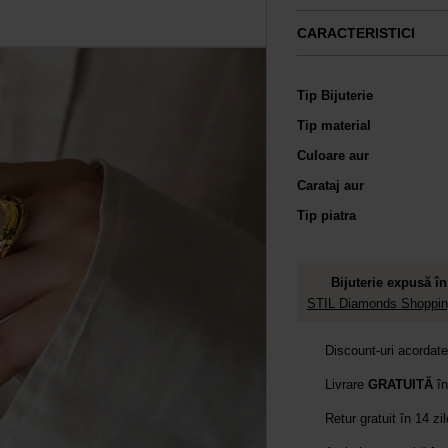
CARACTERISTICI
Tip Bijuterie
Tip material
Culoare aur
Carataj aur
Tip piatra
Bijuterie expusă în
STIL Diamonds Shopping
Discount-uri acordat
Livrare
GRATUITĂ
în
Retur gratuit în 14 zi