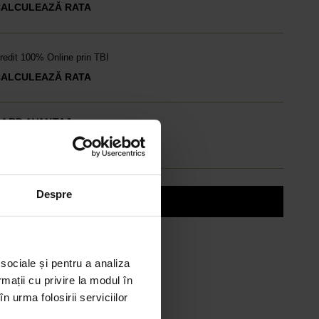
CALCULEAZĂ RATA
redit 100% Online prin TBI
CALCULEAZĂ RATA
CARD AVANTAJ
ână la 24 de rate fără dobândă.
bține un card
Despre
Discută cu un consultant
 sociale și pentru a analiza
rmații cu privire la modul în
n urma folosirii serviciilor