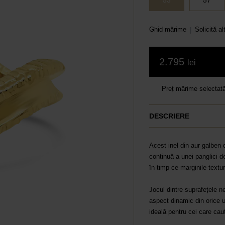
53
57
Ghid mărime
Solicită a
|
2.795
lei
Preț mărime selectat
DESCRIERE
Acest inel din aur galben 
continuă a unei panglici d
în timp ce marginile textur
Jocul dintre suprafețele net
aspect dinamic din orice 
ideală pentru cei care caut