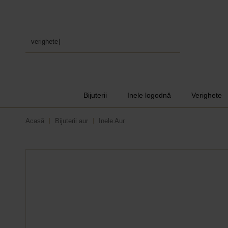
verighete
Bijuterii
Inele logodnă
Verighete
Acasă
Bijuterii aur
Inele Aur