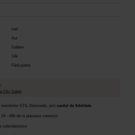
Inel
Aur
Galben
14k
Fără piatră
:
 City Galați
e membrilor STIL Diamonds, prin
cardul de fidelitate
 24 - 48h de la plasarea comenzii
le calendaristice