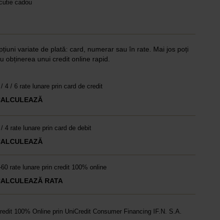
 cutie cadou
pțiuni variate de plată: card, numerar sau în rate. Mai jos poți
u obținerea unui credit online rapid.
 / 4 / 6 rate lunare prin card de credit
CALCULEAZĂ
 / 4 rate lunare prin card de debit
CALCULEAZĂ
-60 rate lunare prin credit 100% online
CALCULEAZĂ RATA
redit 100% Online prin UniCredit Consumer Financing IF.N. S.A.