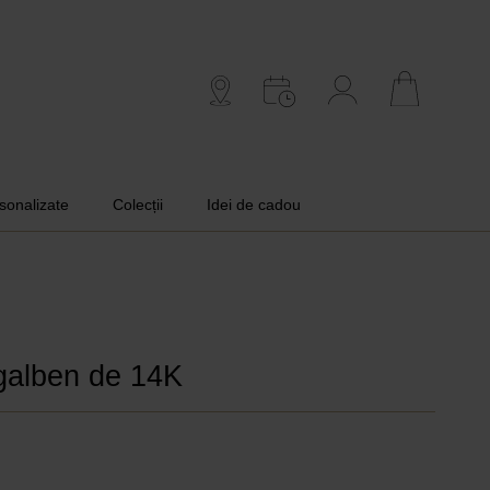
rsonalizate
Colecții
Idei de cadou
 galben de 14K