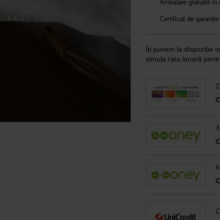
Ambalare gratuită în
Certificat de garanție
Îți punem la dispoziție o
simula rata lunară pentr
2
3
6
C