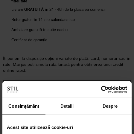
fidelitate
Livrare
GRATUITĂ
în 24 - 48h de la plasarea comenzii
Retur gratuit în 14 zile calendaristice
Ambalare gratuită în cutie cadou
Certificat de garanție
Îți punem la dispoziție opțiuni variate de plată: card, numerar sau în
rate. Mai jos poți simula rata lunară pentru obținerea unui credit
online rapid.
Discută cu un consultant
Consimțământ
Detalii
Despre
Acest site utilizează cookie-uri