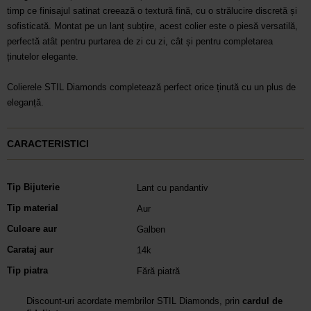
timp ce finisajul satinat creează o textură fină, cu o strălucire discretă și
sofisticată. Montat pe un lanț subțire, acest colier este o piesă versatilă,
perfectă atât pentru purtarea de zi cu zi, cât și pentru completarea
ținutelor elegante.
Colierele STIL Diamonds completează perfect orice ținută cu un plus de
eleganță.
CARACTERISTICI
Tip Bijuterie
Lant cu pandantiv
Tip material
Aur
Culoare aur
Galben
Carataj aur
14k
Tip piatra
Fără piatră
Discount-uri acordate membrilor STIL Diamonds, prin
cardul de