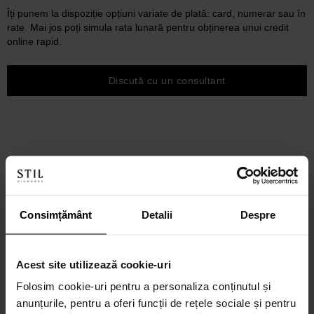
Îți punem la dispoziție opțiuni variate de plată: card, numerar sau în
rate. Mai jos poți simula rata lunară pentru obținerea unui credit
online rapid.
Discută cu un consultant
Consimțământ
Detalii
Despre
Acest site utilizează cookie-uri
Folosim cookie-uri pentru a personaliza conținutul și
anunțurile, pentru a oferi funcții de rețele sociale și pentru