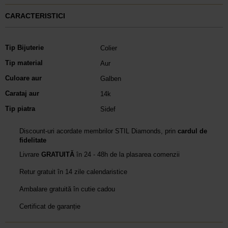
CARACTERISTICI
Tip Bijuterie
Colier
Tip material
Aur
Culoare aur
Galben
Carataj aur
14k
Tip piatra
Sidef
Discount-uri acordate membrilor STIL Diamonds, prin
cardul de
fidelitate
Livrare
GRATUITĂ
în 24 - 48h de la plasarea comenzii
Retur gratuit în 14 zile calendaristice
Ambalare gratuită în cutie cadou
Certificat de garanție